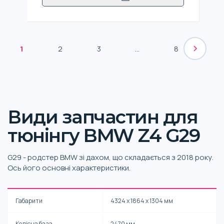
1
2
3
...
8
Види запчастин для
тюнінгу BMW Z4 G29
G29 - родстер BMW зі дахом, що складається з 2018 року.
Ось його основні характеристики.
Габарити
4324 х 1864 х 1304 мм
Колісна база
2470 мм