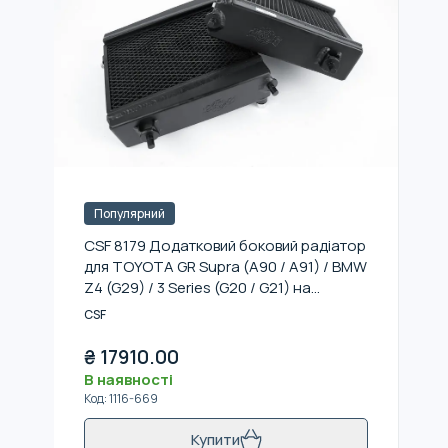
Популярний
CSF 8179 Додатковий боковий радіатор
для TOYOTA GR Supra (A90 / A91) / BMW
Z4 (G29) / 3 Series (G20 / G21) на
машину потрібно 2 шт
CSF
₴
17910.00
В наявності
Код
:
1116-669
Купити