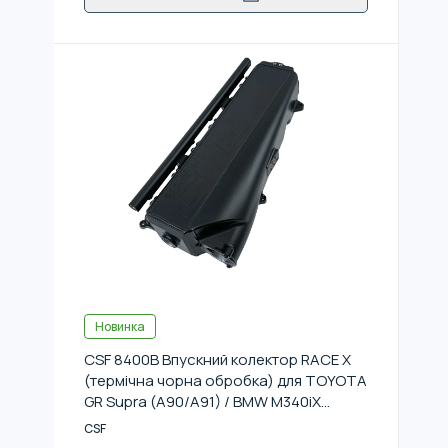
Новинка
CSF 8400B Впускний колектор RACE X
(термічна чорна обробка) для TOYOTA
GR Supra (A90/A91) / BMW M340iX
(G20/G21)
CSF