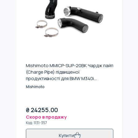
Mishimoto MMICP-SUP-20BK Чардж пайп
(Charge Pipe) підвищеної
продуктивності для BMW M340i
(G20)/Z4 (G29) 3.0L 2019+ (Чорний)
Mishimoto
₴
24255.00
Скоро в продажу
Код
:
1131-357
Купити