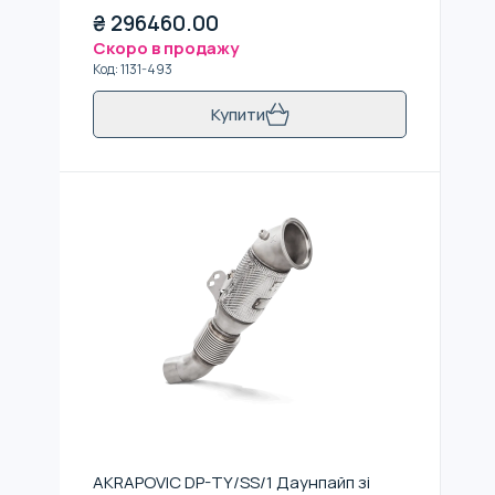
₴
296460.00
Скоро в продажу
Код
:
1131-493
Купити
AKRAPOVIC DP-TY/SS/1 Даунпайп зі