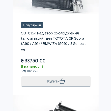
Популярний
CSF 8154 Радіатор охолодження
(алюмінієвий) для TOYOTA GR Supra
(A90 / A91) / BMW Z4 (G29) / 3 Series
(G20 / G21) B58 Engine
CSF
₴
33750.00
В наявності
Код
:
1112-225
Купити