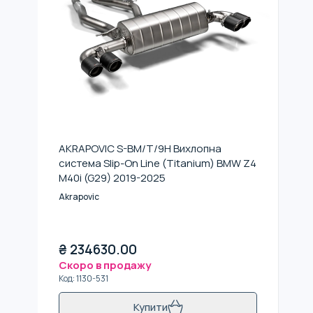
AKRAPOVIC S-BM/T/9H Вихлопна
система Slip-On Line (Titanium) BMW Z4
M40i (G29) 2019-2025
Akrapovic
₴
234630.00
Скоро в продажу
Код
:
1130-531
Купити