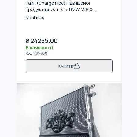
пайп (Charge Pipe) підвищеної
продуктивності для BMW M340i
(G20)/Z4 (G29) 3.0L 2019+ (Червоний)
Mishimoto
₴
24255.00
В наявності
Код
:
1131-358
Купити