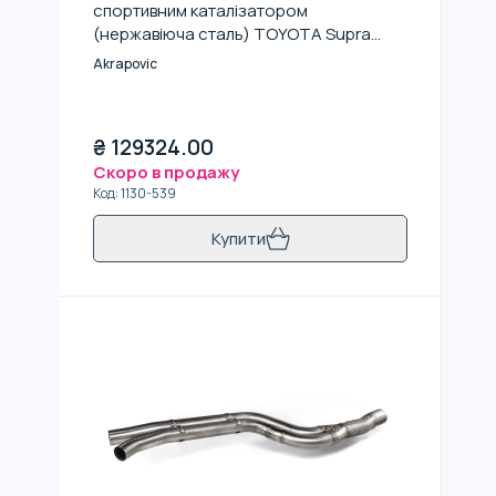
спортивним каталізатором
(нержавіюча сталь) TOYOTA Supra
(A90) / BMW Z4 (G29) 2019-2025
Akrapovic
₴
129324.00
Скоро в продажу
Код
:
1130-539
Купити