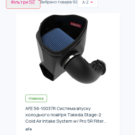
Фільтри
Вибрано товарів
92
A-Z
Новинка
AFE 56-10037R Система впуску
холодного повітря Takeda Stage-2
Cold Air Intake System w/ Pro 5R Filter
для BMW G29/ Toyota Supra GR
aFe