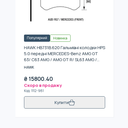
Популярний
Новинка
HAWK HB731B.620 Гальмівні колодки HPS
5.0 передні MERCEDES-Benz AMG GT
63/ C63 AMG / AMG GT R/ SL63 AMG /
AUDI RS7
HAWK
₴
15800.40
Скоро в продажу
Код
:
1112-981
Купити