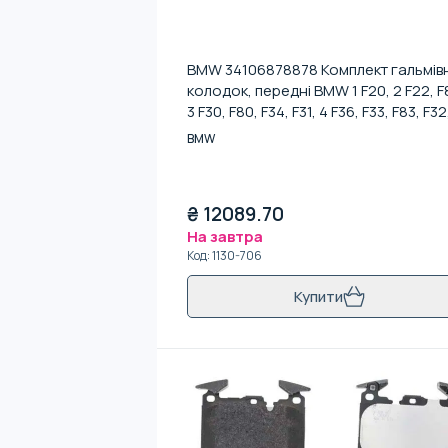
BMW 34106878878 Комплект гальмів
колодок, передні BMW 1 F20, 2 F22, F
3 F30, F80, F34, F31, 4 F36, F33, F83, F32
F82
BMW
₴
12089.70
На завтра
Код
:
1130-706
Купити