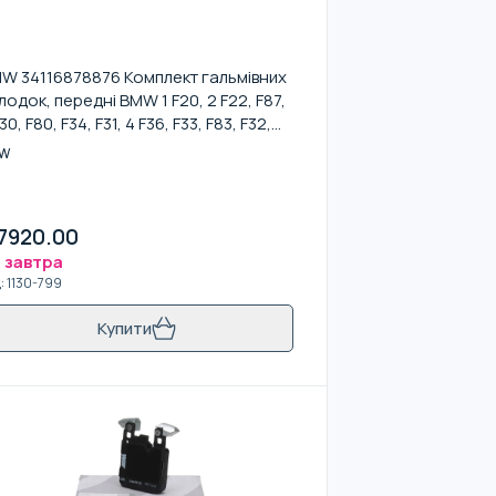
W 34116878876 Комплект гальмівних
лодок, передні BMW 1 F20, 2 F22, F87,
30, F80, F34, F31, 4 F36, F33, F83, F32,
2
W
7920.00
 завтра
д
:
1130-799
Купити