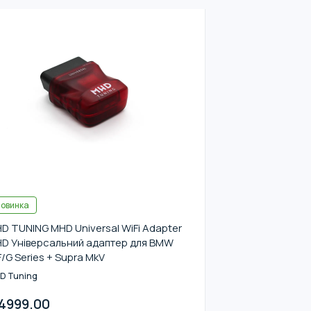
овинка
D TUNING MHD Universal WiFi Adapter
D Універсальний адаптер для BMW
F/G Series + Supra MkV
D Tuning
4999.00