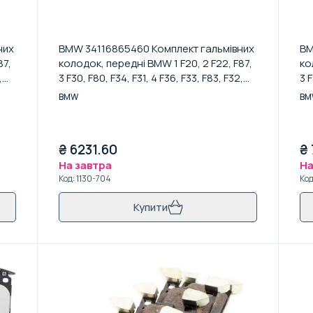
них
BMW 34116865460 Комплект гальмівних
BM
87,
колодок, передні BMW 1 F20, 2 F22, F87,
ко
,
3 F30, F80, F34, F31, 4 F36, F33, F83, F32,
3 F
F82
F8
BMW
BM
₴
6231.60
₴
На завтра
На
Код
:
1130-704
Ко
Купити