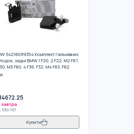
W 34218099354 Комплект гальмівних
лодок, задні BMW 1 F20, 2 F22, M2 F87,
F30, M3 F80, 4 F36, F32, M4 F83, F82
W
14672.25
 завтра
д
:
1130-707
Купити