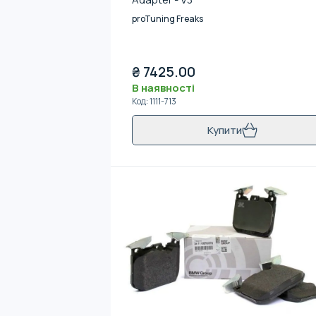
proTuning Freaks
₴
7425.00
В наявності
Код
:
1111-713
Купити