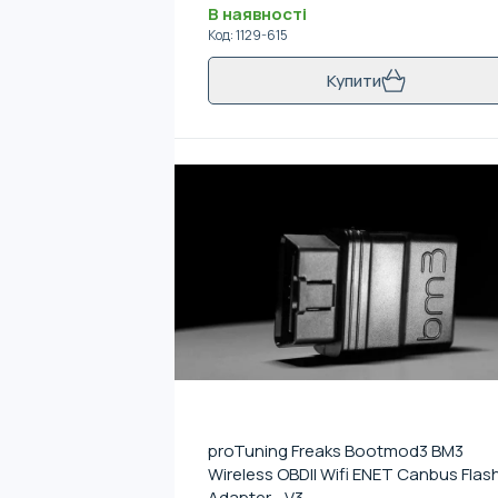
В наявності
Код
:
1129-615
Купити
proTuning Freaks Bootmod3 BM3
Wireless OBDII Wifi ENET Canbus Flas
Adapter - V3