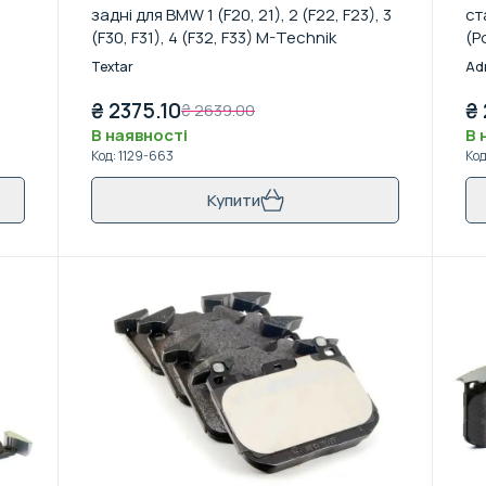
задні для BMW 1 (F20, 21), 2 (F22, F23), 3
ст
(F30, F31), 4 (F32, F33) M-Technik
(Р
Textar
Ad
₴
2375.10
₴
₴
2639.00
В наявності
В 
Код
:
1129-663
Ко
Купити