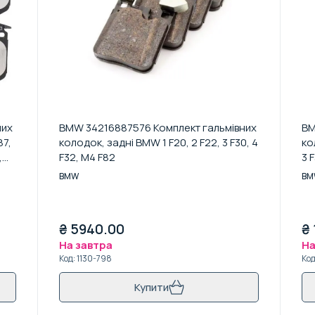
них
BMW 34216887576 Комплект гальмівних
BM
87,
колодок, задні BMW 1 F20, 2 F22, 3 F30, 4
ко
,
F32, M4 F82
3 
BMW
BM
₴
5940.00
₴
На завтра
На
Код
:
1130-798
Ко
Купити