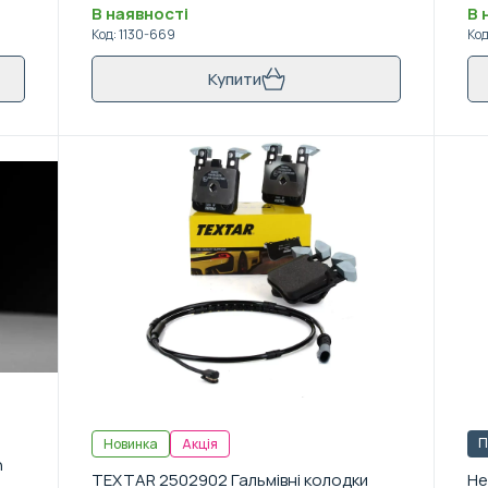
В наявності
В 
Код
:
1130-669
Ко
Купити
П
Новинка
Акція
h
TEXTAR 2502902 Гальмівні колодки
Не