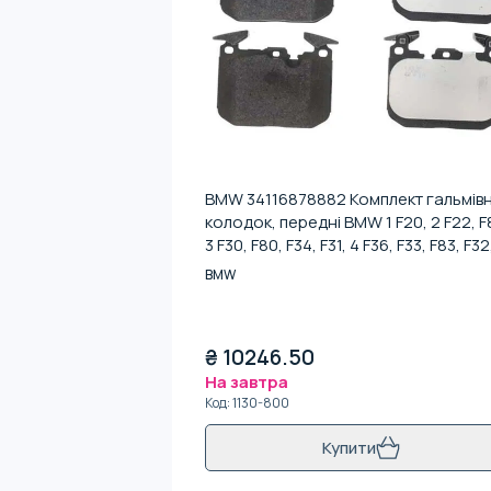
BMW 34116878882 Комплект гальмів
колодок, передні BMW 1 F20, 2 F22, F
3 F30, F80, F34, F31, 4 F36, F33, F83, F32
F82
BMW
₴
10246.50
На завтра
Код
:
1130-800
Купити