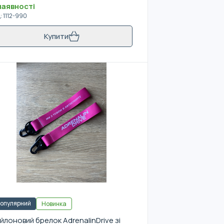
наявності
д
:
1112-990
Купити
опулярний
Новинка
йлоновий брелок AdrenalinDrive зі