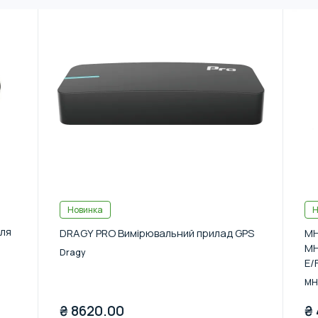
Новинка
Н
для
DRAGY PRO Вимірювальний прилад GPS
MH
MH
Dragy
E/
MH
₴
8620.00
₴