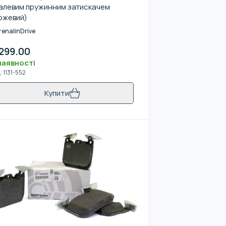
алевим пружинним затискачем
ожевий)
renalinDrive
299.00
наявності
д
:
1131-552
Купити