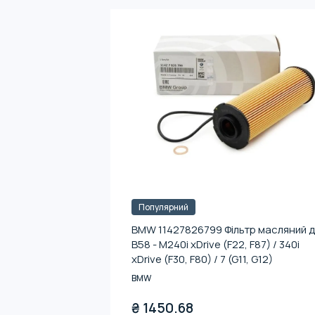
Популярний
BMW 11427826799 Фільтр масляний 
B58 - M240i xDrive (F22, F87) / 340i
xDrive (F30, F80) / 7 (G11, G12)
BMW
₴
1450.68