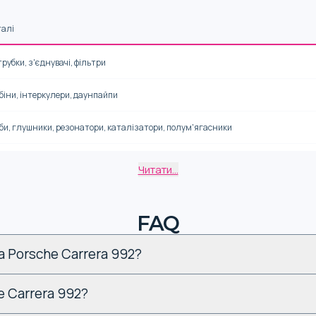
талі
рубки, з'єднувачі, фільтри
біни, інтеркулери, даунпайпи
би, глушники, резонатори, каталізатори, полум'ягасники
елі, стабілізатори, пружини, амортизатори
Читати...
плення, приводи, деталі КПП
FAQ
ки, супорти
а Porsche Carrera 992?
ика, зовнішні обважування, накладки, колісні диски
e Carrera 992?
м. Залежно від доробок із двигуна реально отримати до 800-