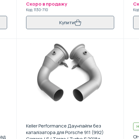
Скоро в продажу
Ск
Код
:
1130-710
Ко
Купити
Keller Performance Даунпайпи без
Н
каталізатора для Porsche 911 (992)
лад
OH
Carrera / S / Targa / Turbo S 2018+