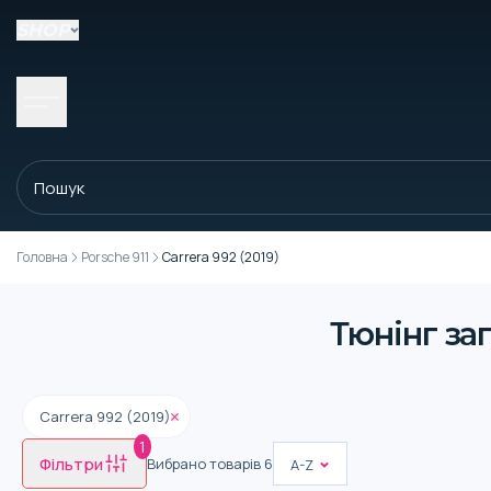
SHOP
Головна
Porsche 911
Carrera 992 (2019)
Тюнінг зап
Carrera 992 (2019)
1
Фільтри
Вибрано товарів
6
A-Z