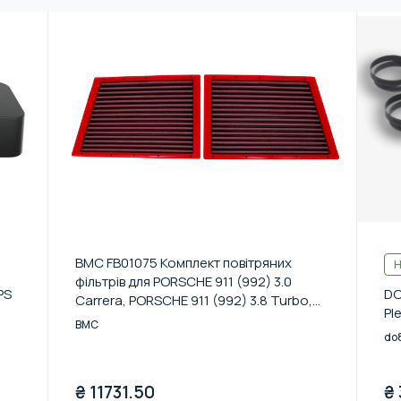
BMC FB01075 Комплект повітряних
Н
фільтрів для PORSCHE 911 (992) 3.0
PS
DO
Carrera, PORSCHE 911 (992) 3.8 Turbo,
Pl
PORSCHE 911 (992) 3.8 Turbo S
BMC
do
₴
11731.50
₴