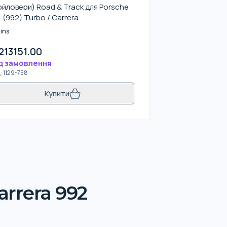
ойловери) Road & Track для Porsche
1 (992) Turbo / Carrera
ins
213151.00
д замовлення
д
:
1129-758
Купити
rrera 992