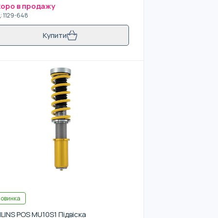
оро в продажу
д
:
1129-648
Купити
овинка
LINS POS MU10S1 Підвіска