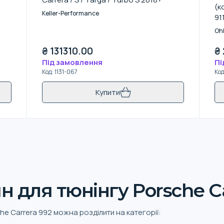
(к
Keller-Performance
91
Ohl
₴
131310.00
₴
Під замовлення
Пі
Код
:
1131-067
Ко
Купити
 для тюнінгу Porsche Ca
he Carrera 992 можна розділити на категорії: