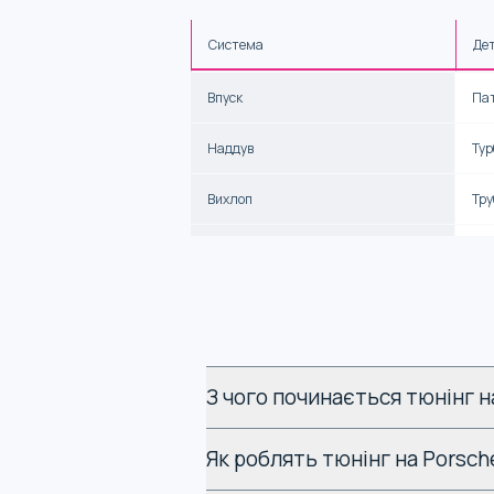
Система
Де
Впуск
Пат
Наддув
Тур
Вихлоп
Тру
Підвіска
Важ
Трансмісія
Зче
Тормоза
Дис
З чого починається тюнінг н
Кузов
Опт
Як роблять тюнінг на Porsch
Автомобіль добре піддається доробка