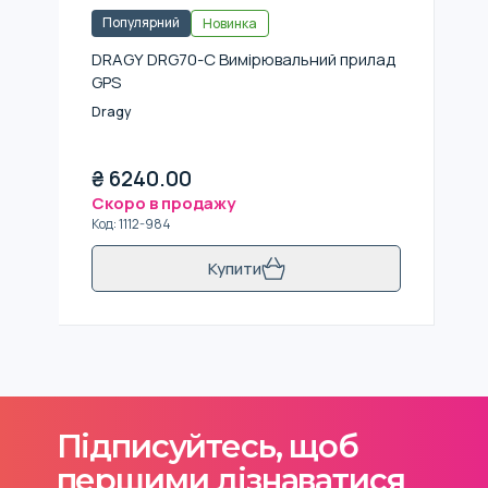
Популярний
Новинка
DRAGY DRG70-C Вимірювальний прилад
GPS
Dragy
₴
6240.00
Скоро в продажу
Код
:
1112-984
Купити
Підписуйтесь, щоб
першими дізнаватися