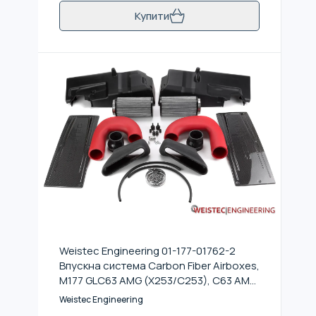
Купити
Weistec Engineering 01-177-01762-2
Впускна система Carbon Fiber Airboxes,
M177 GLC63 AMG (X253/C253), C63 AMG
(A205/C205/S205/W205)
Weistec Engineering