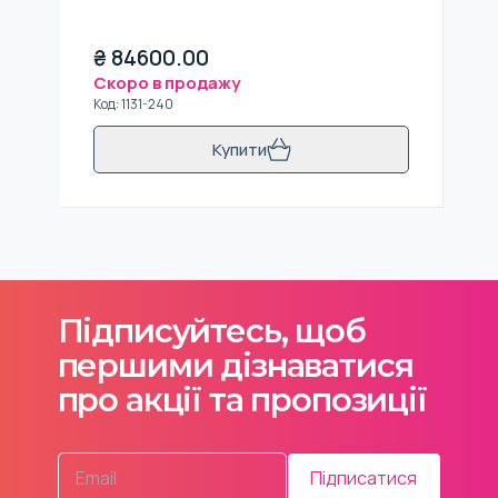
₴
84600.00
Скоро в продажу
Код
:
1131-240
Купити
Підписуйтесь, щоб
першими дізнаватися
про акції та пропозиції
Підписатися