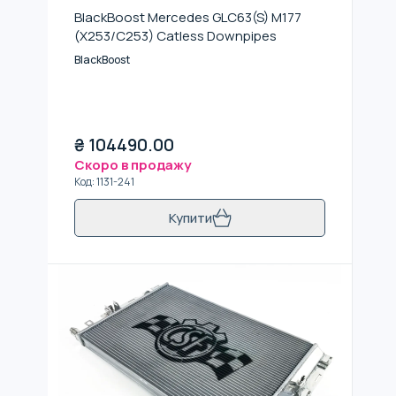
BlackBoost Mercedes GLC63(S) M177
(X253/C253) Catless Downpipes
BlackBoost
₴
104490.00
Скоро в продажу
Код
:
1131-241
Купити