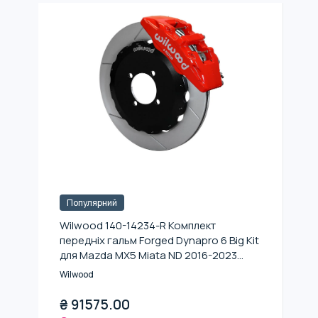
Популярний
Wilwood 140-14234-R Комплект
передніх гальм Forged Dynapro 6 Big Kit
для Mazda MX5 Miata ND 2016-2023
червоний суппорт
Wilwood
₴
91575.00