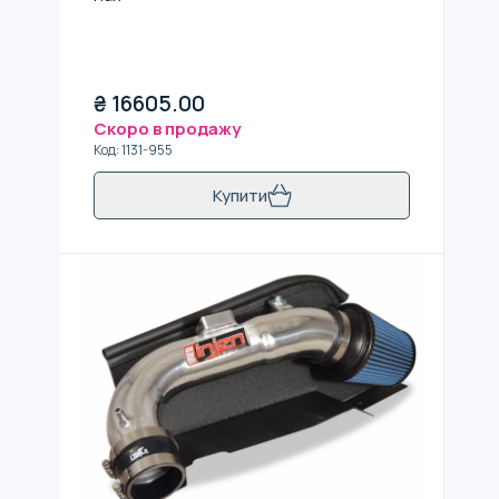
₴
16605.00
Скоро в продажу
Код
:
1131-955
Купити