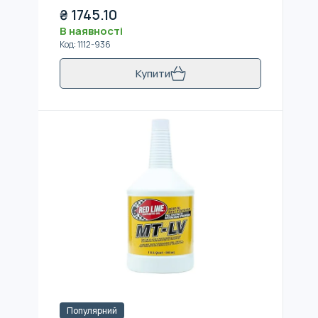
₴
1745.10
В наявності
Код
:
1112-936
Купити
Популярний