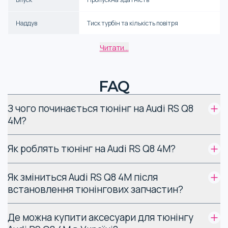
Наддув
Тиск турбін та кількість повітря
Інтеркулер
Температура впуску, стійкість до детонації
Читати...
Вихлоп
Зниження опору
FAQ
Підвіска
Стійкість, керованість
З чого починається тюнінг на Audi RS Q8
Тормоза
Безпека
4M?
Зовнішні елементи
Аеродинаміка, стиль
Як роблять тюнінг на Audi RS Q8 4M?
Окрім заміни деталей, потрібно доопрацювання на
Як зміниться Audi RS Q8 4M після
програмному рівні (чіп-тюнінг) для адаптації ЕБУ двигуна
встановлення тюнінгових запчастин?
до нової конфігурації.
Де можна купити аксесуари для тюнінгу
Особливості різних видів