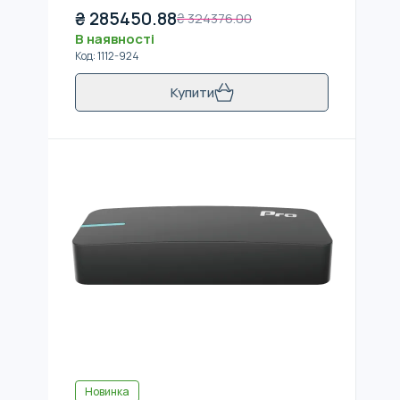
₴
285450.88
₴
324376.00
В наявності
Код
:
1112-924
Купити
Новинка