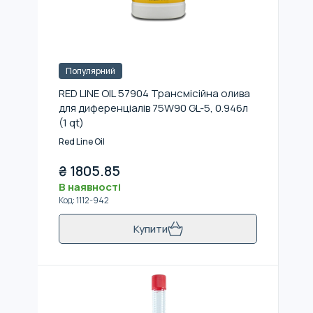
Популярний
RED LINE OIL 57904 Трансмісійна олива
для диференціалів 75W90 GL-5, 0.946л
(1 qt)
Red Line Oil
₴
1805.85
В наявності
Код
:
1112-942
Купити