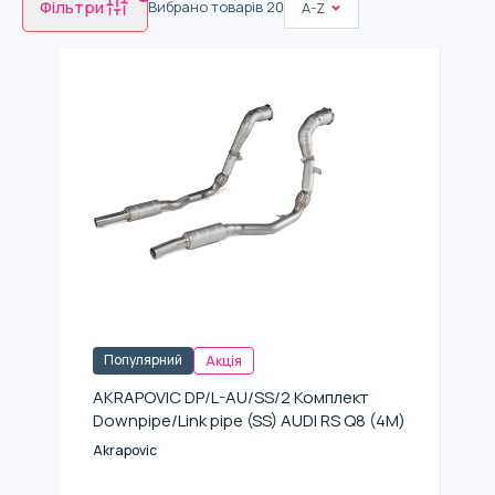
Фільтри
Вибрано товарів
20
A-Z
Популярний
Акція
AKRAPOVIC DP/L-AU/SS/2 Комплект
Downpipe/Link pipe (SS) AUDI RS Q8 (4M)
Akrapovic