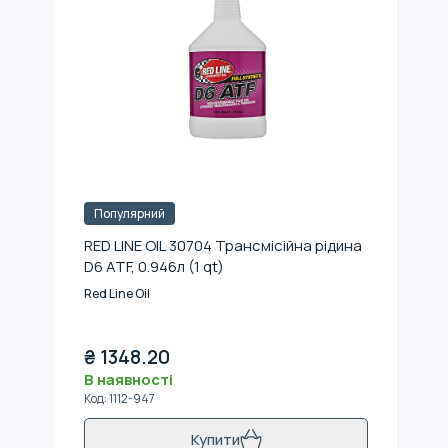
Популярний
RED LINE OIL 30704 Трансмісійна рідина
D6 ATF, 0.946л (1 qt)
Red Line Oil
₴
1348.20
В наявності
Код
:
1112-947
Купити