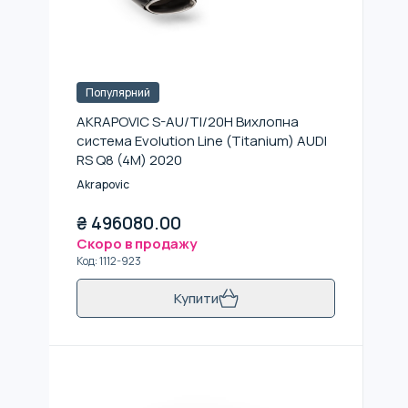
Популярний
AKRAPOVIC S-AU/TI/20H Вихлопна
система Evolution Line (Titanium) AUDI
RS Q8 (4M) 2020
Akrapovic
₴
496080.00
Скоро в продажу
Код
:
1112-923
Купити