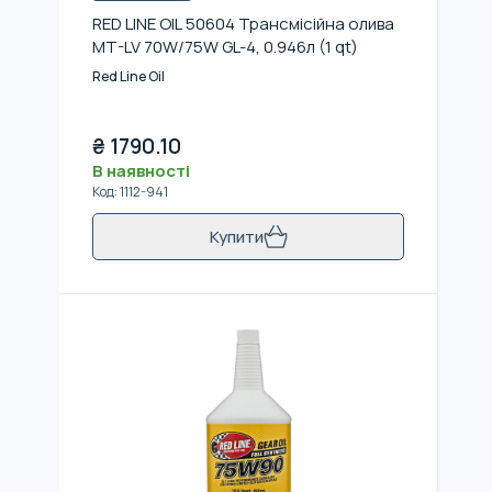
RED LINE OIL 50604 Трансмісійна олива
MT-LV 70W/75W GL-4, 0.946л (1 qt)
Red Line Oil
₴
1790.10
В наявності
Код
:
1112-941
Купити