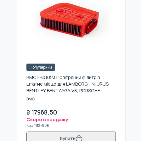
Популярний
BMC FB01023 Повітряний фільтр в
штатне місце для LAMBORGHINI URUS,
BENTLEY BENTAYGA V8, PORSCHE
CAYENNE 536 (E3), AUDI RS Q8
BMC
₴
17968.50
Скоро в продажу
Код
:
1112-966
Купити