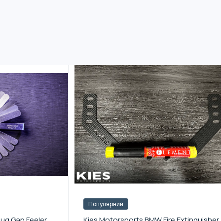
Популярний
lug Gap Feeler
Kies Motorsports BMW Fire Extinguisher