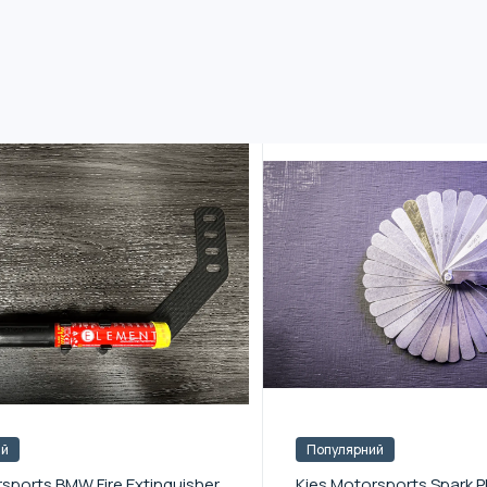
ий
Популярний
sports BMW Fire Extinguisher
Kies Motorsports Spark P