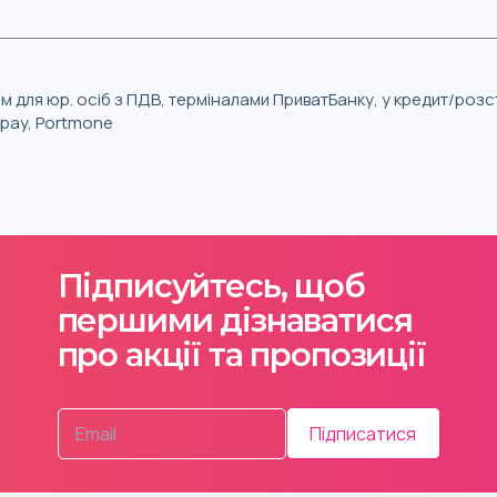
м для юр. осіб з ПДВ, терміналами ПриватБанку, у кредит/роз
iqpay, Portmone
Підписуйтесь, щоб
першими дізнаватися
про акції та пропозиції
Підписатися