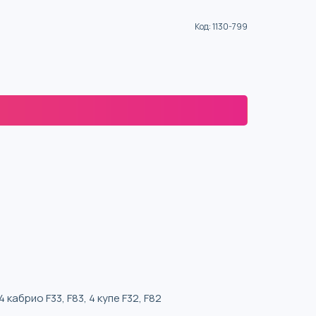
Код
:
1130-799
 4 кабрио F33, F83, 4 купе F32, F82