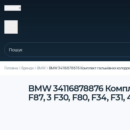
SHOP
Головна
Бренди
BMW
BMW 34116878876 Комплект гальмівних колодок, пере
BMW 34116878876 Компле
F87, 3 F30, F80, F34, F31, 