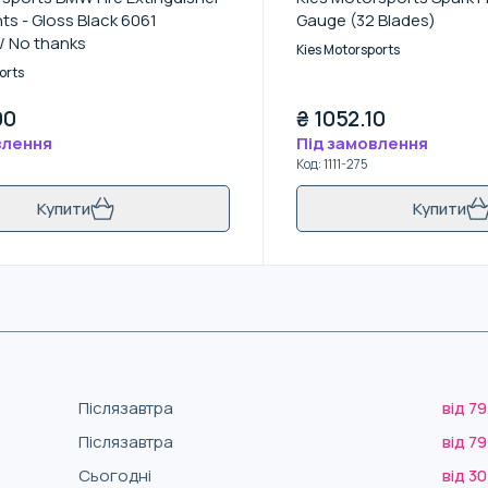
s - Gloss Black 6061
Gauge (32 Blades)
/ No thanks
Kies Motorsports
orts
00
₴
1052.10
влення
Під замовлення
Код
:
1111-275
Купити
Купити
Післязавтра
від 79
Післязавтра
від 79
Сьогодні
від 30