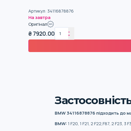
Артикул
:
34116878876
На завтра
Оригінал
₴
7920.00
Застосовніст
BMW 34116878876 підходить до м
BMW:
1 F20, 1 F21, 2 F22,F87, 2 F23, 3