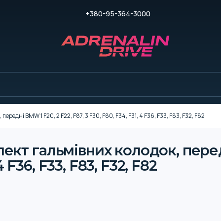
+380-95-364-3000
дні BMW 1 F20, 2 F22, F87, 3 F30, F80, F34, F31, 4 F36, F33, F83, F32, F82
кт гальмівних колодок, передн
4 F36, F33, F83, F32, F82