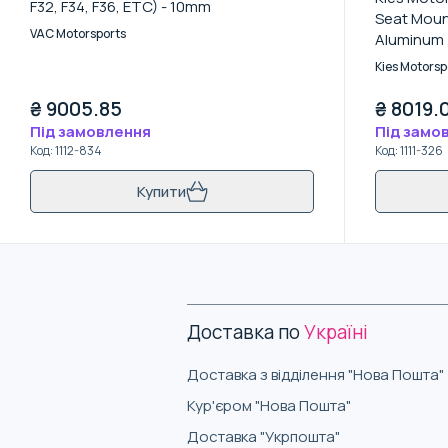
F32, F34, F36, ETC) - 10mm
Seat Mount
VAC Motorsports
Aluminum 
Kies Motorsp
₴
9005.85
₴
8019.
Під замовлення
Під замо
Код
:
1112-834
Код
:
1111-326
Купити
Доставка по
Україні
Доставка з відділення "Нова Пошта"
Кур'єром "Нова Пошта"
Доставка "Укрпошта"