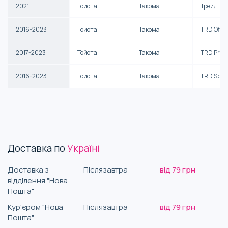
2021
Тойота
Такома
Трейл
2016-2023
Тойота
Такома
TRD Off-
2017-2023
Тойота
Такома
TRD Pro
2016-2023
Тойота
Такома
TRD Spor
Доставка по
Україні
Доставка з
Післязавтра
від 79 грн
відділення "Нова
Пошта"
Кур'єром "Нова
Післязавтра
від 79 грн
Пошта"