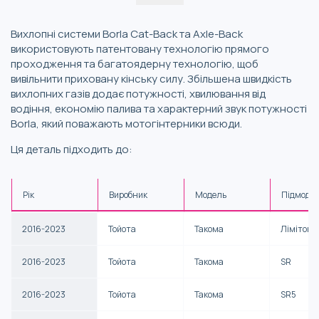
Вихлопні системи Borla Cat-Back та Axle-Back
використовують патентовану технологію прямого
проходження та багатоядерну технологію, щоб
вивільнити приховану кінську силу. Збільшена швидкість
вихлопних газів додає потужності, хвилювання від
водіння, економію палива та характерний звук потужності
Borla, який поважають мотогінтерники всюди.
Ця деталь підходить до:
Рік
Виробник
Модель
Підмоде
2016-2023
Тойота
Такома
Лімітова
2016-2023
Тойота
Такома
SR
2016-2023
Тойота
Такома
SR5