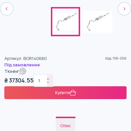
Артикул
:
BOR140680
Код
:
1116-056
Під замовлення
Тюнінг
₴
37304.55
Купити
Опис