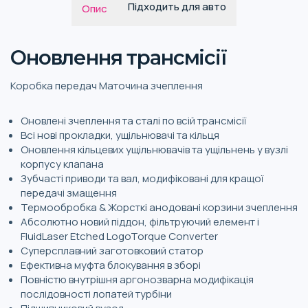
Підходить для авто
Опис
Оновлення трансмісії
Коробка передач Маточина зчеплення
Оновлені зчеплення та сталі по всій трансмісії
Всі нові прокладки, ущільнювачі та кільця
Оновлення кільцевих ущільнювачів та ущільнень у вузлі
корпусу клапана
Зубчасті приводи та вал, модифіковані для кращої
передачі змащення
Термообробка & Жорсткі анодовані корзини зчеплення
Абсолютно новий піддон, фільтруючий елемент і
FluidLaser Etched LogoTorque Converter
Суперсплавний заготовковий статор
Ефективна муфта блокування в зборі
Повністю внутрішня аргонозварна модифікація
послідовності лопатей турбіни