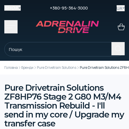
+380-95-364-3000
UA
SHOP
Головна
Бренди
Pure Drivetrain Solutions
Pure Drivetrain Solutions ZF8H
Pure Drivetrain Solutions
ZF8HP76 Stage 2 G80 M3/M4
Transmission Rebuild - I'll
send in my core / Upgrade my
transfer case