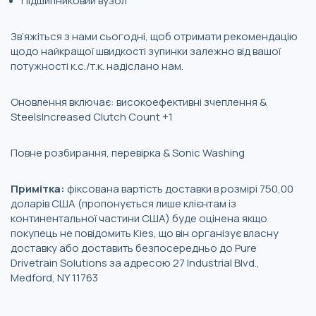
Підшипниковий вузол
Зв’яжіться з нами сьогодні, щоб отримати рекомендацію
щодо найкращої швидкості зупинки залежно від вашої
потужності к.с./т.к. надіслано нам.
Оновлення включає: високоефективні зчеплення &
SteelsIncreased Clutch Count +1
Повне розбирання, перевірка & Sonic Washing
Примітка:
фіксована вартість доставки в розмірі 750,00
доларів США (пропонується лише клієнтам із
континентальної частини США) буде оцінена якщо
покупець не повідомить Kies, що він організує власну
доставку або доставить безпосередньо до Pure
Drivetrain Solutions за адресою 27 Industrial Blvd.,
Medford, NY 11763