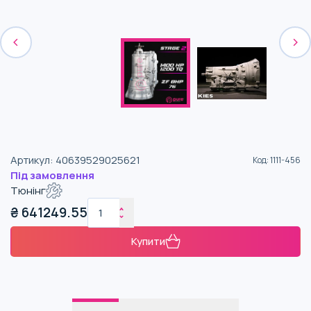
Артикул
:
40639529025621
Код
:
1111-456
Під замовлення
Тюнінг
₴
641249.55
Купити