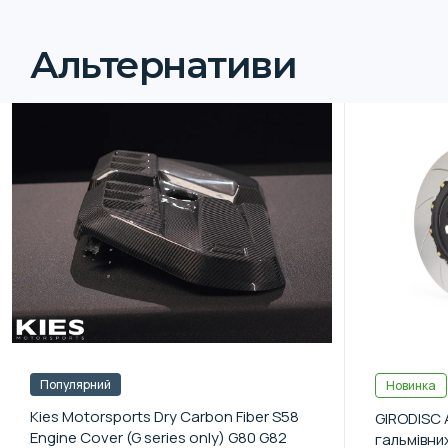
Альтернативи
Популярний
Новинка
Kies Motorsports Dry Carbon Fiber S58
GIRODISC 
Engine Cover (G series only) G80 G82
гальмівни