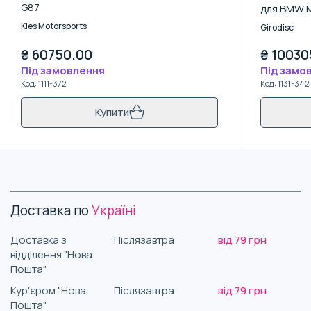
G87
для BMW M2
Kies Motorsports
Girodisc
₴
60750.00
₴
10030
Під замовлення
Під замо
Код
:
1111-372
Код
:
1131-342
Купити
Доставка по
Україні
Доставка з
Післязавтра
від 79 грн
відділення "Нова
Пошта"
Кур'єром "Нова
Післязавтра
від 79 грн
Пошта"