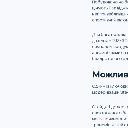
Побудована на ба
цінують її за від
найпривабливіших 
спортивний автом
Для багатьох ша
двигуном 2JZ-GTE
символом продукт
автомобілями сві
бездротового а
Можливос
Одним із ключових
модернізацій Stag
Стейдж 1 додає т
електронного бло
магія починається
трансмісія. Цей 