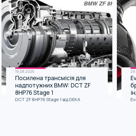
19.08.2025
29
Посилена трансмісія для
Ev
надпотужних BMW: DCT ZF
б
8HP76 Stage 1
і
DCT ZF 8HP76 Stage 1 від DEKA
Ev