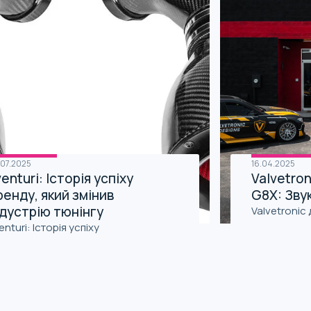
.07.2025
16.04.2025
enturi: Історія успіху
Valvetro
ренду, який змінив
G8X: Зву
ндустрію тюнінгу
Valvetronic
enturi: Історія успіху