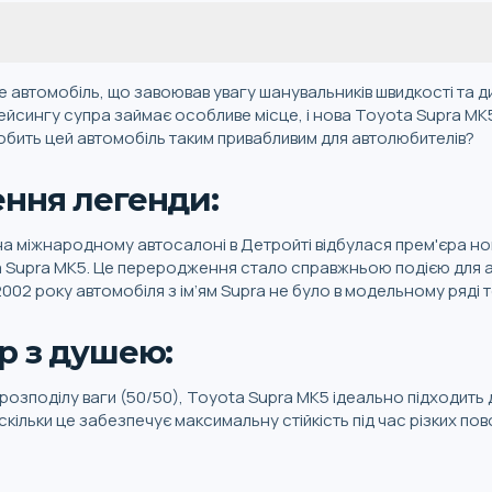
е автомобіль, що завоював увагу шанувальників швидкості та дин
ейсингу супра займає особливе місце, і нова Toyota Supra M
обить цей автомобіль таким привабливим для автолюбителів?
ння легенди:
у на міжнародному автосалоні в Детройті відбулася прем'єра но
a Supra MK5. Це переродження стало справжньою подією для 
 2002 року автомобіля з ім’ям Supra не було в модельному ряді 
р з душею:
розподілу ваги (50/50), Toyota Supra MK5 ідеально підходить 
кільки це забезпечує максимальну стійкість під час різких пово