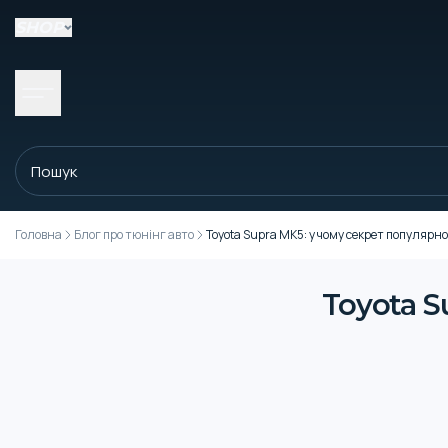
SHOP
Головна
Блог про тюнінг авто
Toyota Supra MK5: у чому секрет популярно
Toyota S