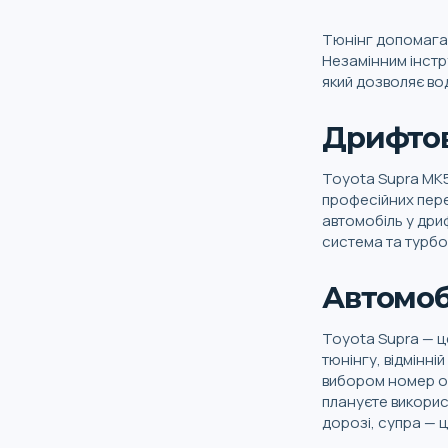
Тюнінг допомагає
Незамінним інстр
який дозволяє вод
Дрифтов
Toyota Supra MK5
професійних пере
автомобіль у дриф
система та турбо
Автомоб
Toyota Supra — ц
тюнінгу, відмінн
вибором номер од
плануєте викорис
дорозі, супра — ц