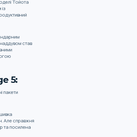
моделі Тойота
 із
 продуктивний
гендарним
онаддувом став
ивними
могою
e 5:
ні пакети
ошивка
н. Але справжня
ер та посилена