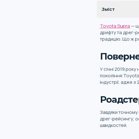
Зміст
Toyota Supra
— ц
дрифту та дрег-р
традицію. Що ж р
Поверне
У січні 2019 рок
покоління Toyot
індустрії, адже з
Роадсте
Завдяки точному 
дрег-рейсингу, ос
швидкостей.