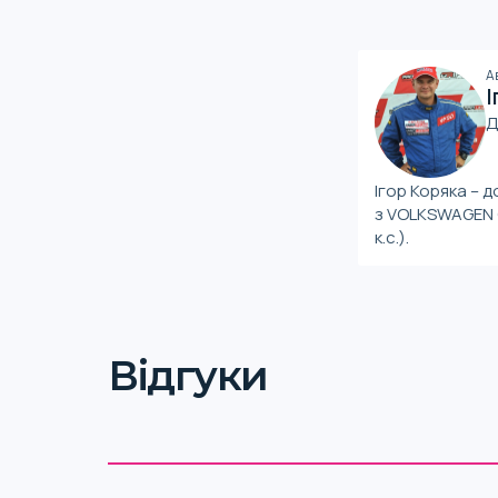
А
І
Д
Ігор Коряка – 
з VOLKSWAGEN G
к.с.).
Відгуки