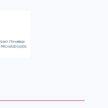
трасі. Почавши
у PRO MOD(4000