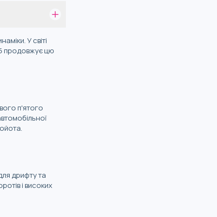
аміки. У світі
K5 продовжує цю
вого п'ятого
автомобільної
тойота.
для дрифту та
ротів і високих