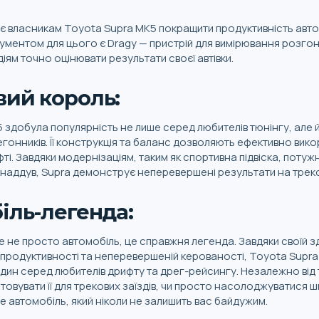
 власникам Toyota Supra MK5 покращити продуктивність авто
ументом для цього є Dragy — пристрій для вимірювання розгон
іям точно оцінювати результати своєї автівки.
ий король:
 здобула популярність не лише серед любителів тюнінгу, але 
гонників. Її конструкція та баланс дозволяють ефективно вик
ті. Завдяки модернізаціям, таким як спортивна підвіска, поту
наддув, Supra демонструє неперевершені результати на треко
іль-легенда:
е не просто автомобіль, це справжня легенда. Завдяки своїй з
ій продуктивності та неперевершеній керованості, Toyota Supr
ин серед любителів дрифту та дрег-рейсингу. Незалежно від т
товувати її для трекових заїздів, чи просто насолоджуватися ш
е автомобіль, який ніколи не залишить вас байдужим.