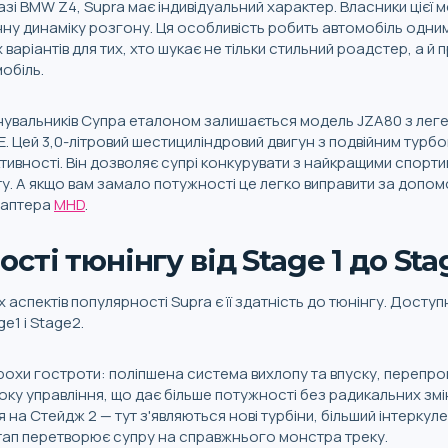
зі BMW Z4, Supra має індивідуальний характер. Власники цієї 
мінну динаміку розгону. Ця особливість робить автомобіль одним
варіантів для тих, хто шукає не тільки стильний роадстер, а й
обіль.
нувальників Супра еталоном залишається модель JZA80 з ле
. Цей 3,0-літровий шестициліндровий двигун з подвійним турб
ивності. Він дозволяє супрі конкурувати з найкращими спорт
ту. А якщо вам замало потужності це легко виправити за допо
даптера
MHD
.
ті тюнінгу від Stage 1 до Stag
 аспектів популярності Supra є її здатність до тюнінгу. Доступ
e1 і Stage2.
рохи гостроти: поліпшена система вихлопу та впуску, перепр
ку управління, що дає більше потужності без радикальних змі
 на Стейдж 2 — тут з'являються нові турбіни, більший інтеркул
етап перетворює супру на справжнього монстра треку.