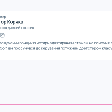
втор
гор Коряка
освідчений гонщик
досвідчений гонщик із чотирнадцятирічним стажем на гоночній 
olf, він просунувся до керування потужним дрегстером клас