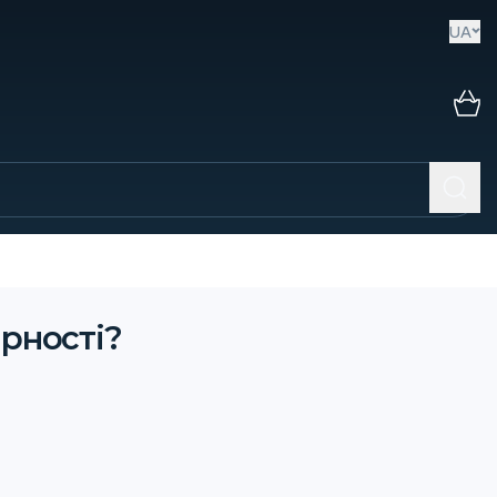
UA
ярності?