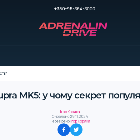
+380-95-364-3000
сті?
upra MK5: у чому секрет попул
Ігор Коряка
Оновлено
29.11.2024
Перевірено
Ігор Коряка