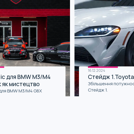
16.12.2024
nic для BMW M3/M4
Стейдж 1.Toyota
к як мистецтво
Збільшення потужност
Стейдж 1.
 для BMW M3/M4 G8X