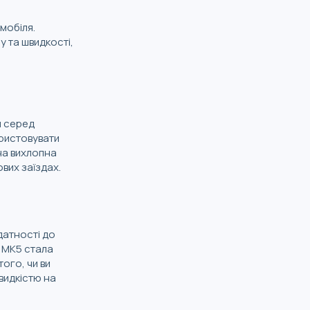
мобіля.
у та швидкості,
й серед
ористовувати
жна вихлопна
вих заїздах.
датності до
a MK5 стала
ого, чи ви
видкістю на