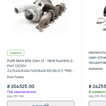
Mishimot
Новинка
пайп (Char
PURE BMW B58 (Gen 2) – NEW Pure900 2-
продуктив
Port (2020+
(G20)/Z4 
Mishimoto
Z4/540i/640i/740i/840i/X5/X6/X7) *PRE-
ORDER ONLY*
Pure Turbos
₴
204525.00
₴
24255
Під замовлення
В наявнос
Код
:
1131-796
Код
:
1131-358
Купити