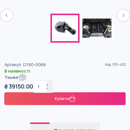
Артикул
:
D760-0068
Код
:
1131-453
В наявності
Тюнінг
₴
39150.00
Купити