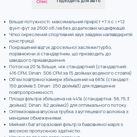
Підходить для авто
Опис
Більше потужності: максимальний приріст +7 л.с. і +12
фунт-фут за 2500 об./хв без додаткових модифікацій.
Чітко окреслений спортивний звук завдяки напіввідкритій
конструкції.
Покращений відгук дросельної заслінки/турбо,
порівнюючи зі стандартним, що призводить до
швидшого пришвидшення.
Поток на 20 % більше, ніж стандартний (стандартний:
416 CFM, Dinan: 506 CFM за 15 дюймах водяного стовпа)
Об'єм повітряної камери збільшений на 66% (стандарт:
150 дюймів 3, Dinan: 250 дюймів3) для підвищення
повітропроникності.
Площа фільтра збільшена на 44% (стандартна: 56,75,3
дюйма2, Dinan: 82 дюйми2) для оптимального потоку.
Оптимізована впускна трубка з вуглецевого волокна з
меншими обмеженнями.
Мийний і багаторазовий фільтр із бавовняної марлі з
високою пропускною здатністю.