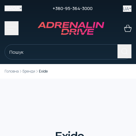
+380-95-364-3000
UA
SHOP
Головна
Бренди
Exide
Exide