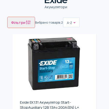
Акумулятори
Фільтри
Вибрано товарів
2
A-Z
Exide EK131 Акумулятор Start-
StopAuxiliary 12В 13Ач 200А(EN) L+