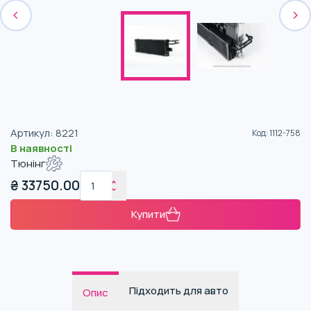
Артикул
:
8221
Код
:
1112-758
В наявності
Тюнінг
₴
33750.00
Купити
Підходить для авто
Опис