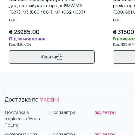
додатковий радіатор для BMW M2
радіатор 
(G87), M3 (G80 / G81), M4 (G82 / G83)
(G80/G81)
CSF
CSF
₴
23985.00
₴
31500
Під замовлення
В наявнос
Код
:
1130-724
Код
:
1129-67
Купити
Доставка по
Україні
Доставка з
Післязавтра
від 79 грн
відділення "Нова
Пошта"
Кур'єром "Нова
Післязавтра
від 79 грн