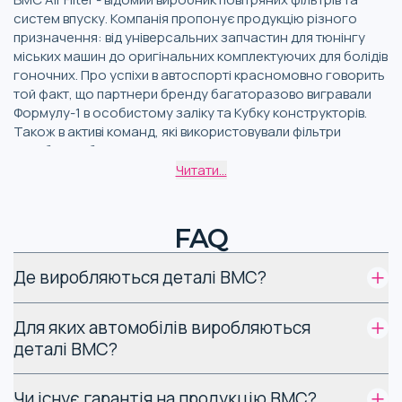
систем впуску. Компанія пропонує продукцію різного
призначення: від універсальних запчастин для тюнінгу
міських машин до оригінальних комплектуючих для болідів
гоночних. Про успіхи в автоспорті красномовно говорить
той факт, що партнери бренду багаторазово вигравали
Формулу-1 в особистому заліку та Кубку конструкторів.
Також в активі команд, які використовували фільтри
виробника, безліч чемпіонських титулів в інших
престижних перегонах та ралі.
Читати...
Компанію BMC у 1973 році заснував італієць Гаетано
FAQ
Бергамі. Спочатку фірма була дистриб'ютором
автомобільної продукції, але вже 1976-го представила
перший гоночний мотоцикл власного виробництва.
Де виробляються деталі BMC?
Товари для тюнінгу випускаються з 1996 року. Наприкінці
минулого століття компанія стає OEM-постачальником.
Для яких автомобілів виробляються
Деталі бренду сертифіковані для багатьох
найпопулярніших марок авто. У другій половині 2010-х
деталі BMC?
виробничі потужності підприємства ще більше
збільшились завдяки відкриттю двох нових заводів.
Чи існує гарантія на продукцію BMC?