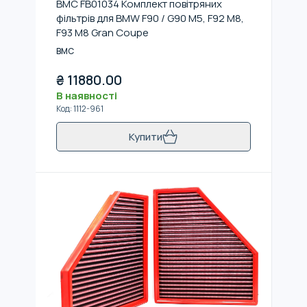
BMC FB01034 Комплект повітряних
фільтрів для BMW F90 / G90 M5, F92 M8,
F93 M8 Gran Coupe
BMC
₴
11880.00
В наявності
Код
:
1112-961
Купити