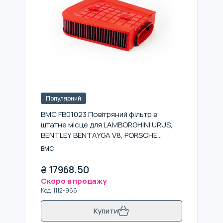
Популярний
BMC FB01023 Повітряний фільтр в
штатне місце для LAMBORGHINI URUS,
BENTLEY BENTAYGA V8, PORSCHE
CAYENNE 536 (E3), AUDI RS Q8
BMC
₴
17968.50
Скоро в продажу
Код
:
1112-966
Купити