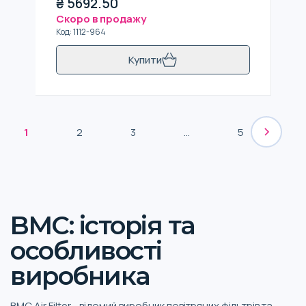
₴
5692.50
Скоро в продажу
Код
:
1112-964
Купити
1
2
3
...
5
BMC: історія та
особливості
виробника
BMC Air Filter - відомий виробник повітряних фільтрів та