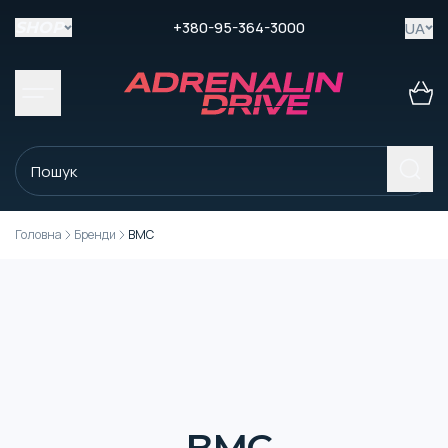
+380-95-364-3000
UA
SHOP
Головна
Бренди
BMC
BMC