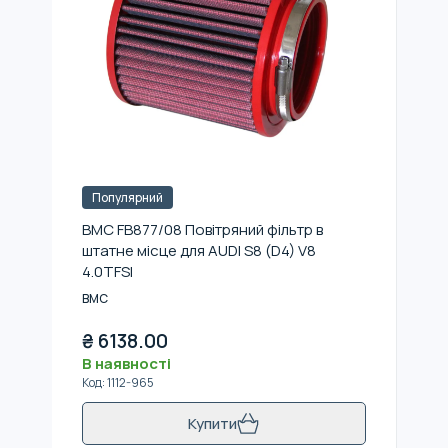
Популярний
BMC FB877/08 Повітряний фільтр в
штатне місце для AUDI S8 (D4) V8
4.0TFSI
BMC
₴
6138.00
В наявності
Код
:
1112-965
Купити