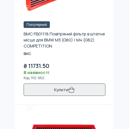
Популярний
BMC FB01118 Повітряний фільтр в штатне
місце для BMW M3 (G80) / M4 (G82)
COMPETITION
BMC
₴
11731.50
В наявності
Код
:
1112-962
Купити