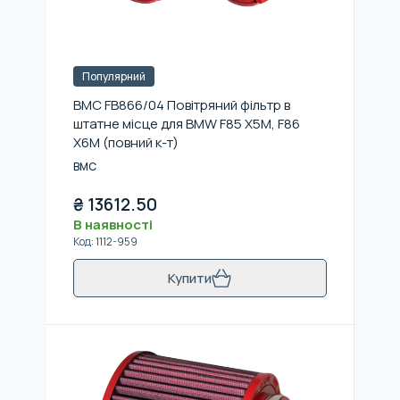
Популярний
BMC FB866/04 Повітряний фільтр в
штатне місце для BMW F85 X5M, F86
X6M (повний к-т)
BMC
₴
13612.50
В наявності
Код
:
1112-959
Купити