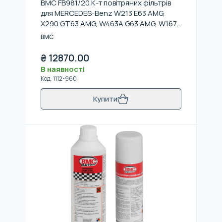
BMC FB981/20 К-т повітряних фільтрів
для MERCEDES-Benz W213 E63 AMG,
X290 GT63 AMG, W463A G63 AMG, W167
GLE63 AMG, W222 S63 AMG
BMC
₴
12870.00
В наявності
Код
:
1112-960
Купити