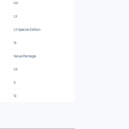
HX
LX
LX Special Edition
Si
Value Package
VX
S
Si