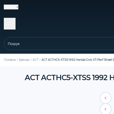
SHOP
Головна
Бренди
ACT
ACT ACTHC5-XTSS 1992 Honda Civic XT/Perf Street S
ACT ACTHC5-XTSS 1992 Hon