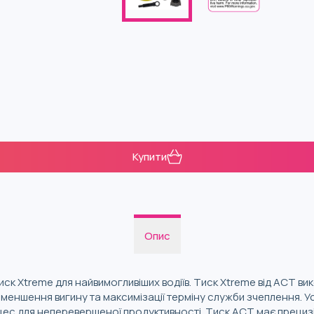
Купити
Опис
ск Xtreme для найвимогливіших водіїв. Тиск Xtreme від ACT в
зменшення вигину та максимізації терміну служби зчеплення. У
цес для неперевершеної продуктивності. Тиск ACT має прециз