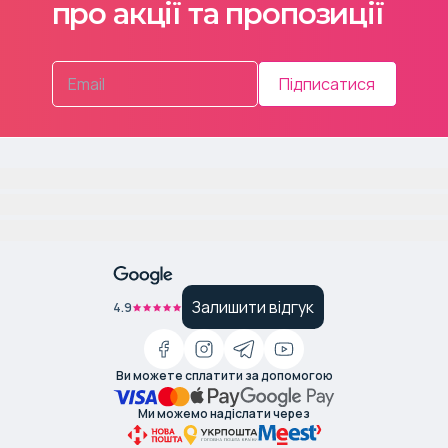
про акції та пропозиції
Підписатися
Залишити відгук
4.9
Ви можете сплатити за допомогою
Ми можемо надіслати через