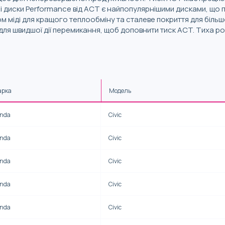
ні диски Performance від ACT є найпопулярнішими дисками, що 
м міді для кращого теплообміну та сталеве покриття для більшої
я швидшої дії перемикання, щоб доповнити тиск ACT. Тиха роб
арка
Модель
nda
Civic
nda
Civic
nda
Civic
nda
Civic
nda
Civic