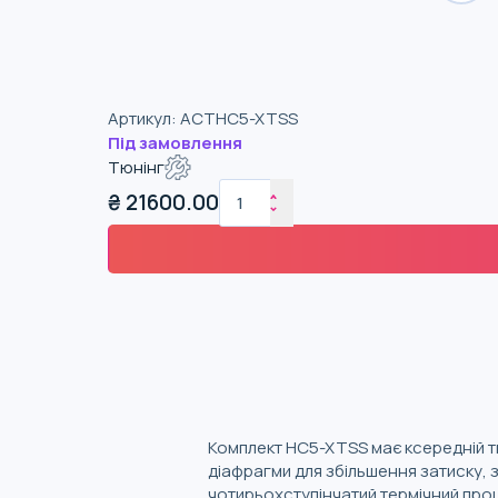
Артикул
:
ACTHC5-XTSS
Під замовлення
Тюнінг
₴
21600.00
Комплект HC5-XTSS має ксередній ти
діафрагми для збільшення затиску, 
чотирьохступінчатий термічний про