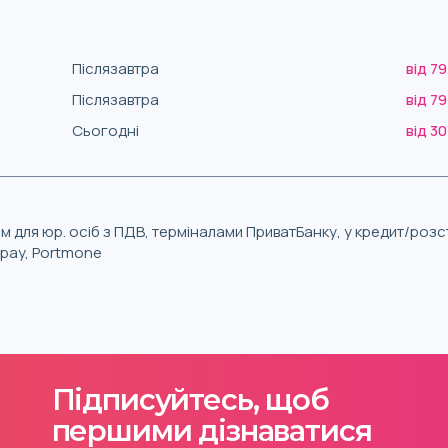
Післязавтра
від 79
Післязавтра
від 79
Сьогодні
від 30
м для юр. осіб з ПДВ, терміналами ПриватБанку, у кредит/роз
iqpay, Portmone
Підписуйтесь, щоб
першими дізнаватися