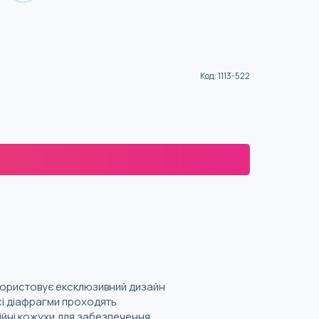
Код
:
1113-522
икористовує ексклюзивний дизайн
сі діафрагми проходять
ійні кожухи для забезпечення