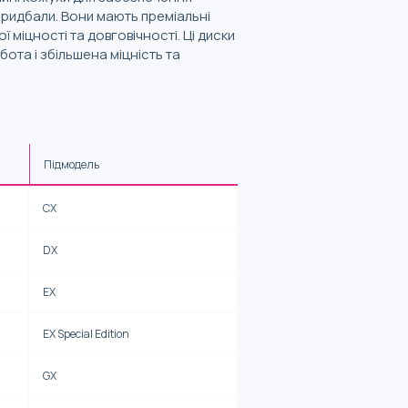
придбали. Вони мають преміальні
 міцності та довговічності. Ці диски
ота і збільшена міцність та
Підмодель
CX
DX
EX
EX Special Edition
GX