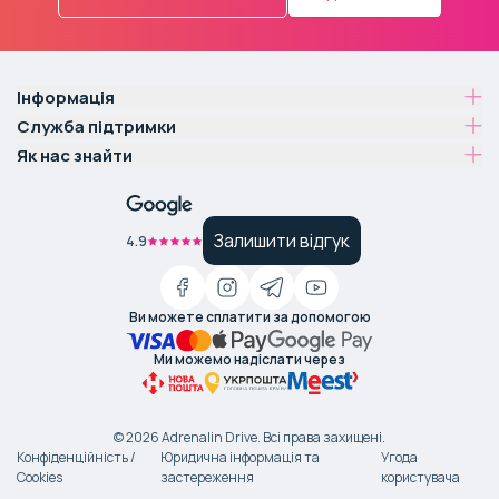
Інформація
Служба підтримки
Як нас знайти
Залишити відгук
4.9
Ви можете сплатити за допомогою
Ми можемо надіслати через
©
2026
Adrenalin Drive.
Всі права захищені
.
Конфіденційність /
Юридична інформація та
Угода
Cookies
застереження
користувача