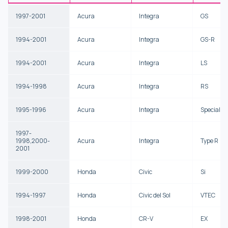
1997-2001
Acura
Integra
GS
1994-2001
Acura
Integra
GS-R
1994-2001
Acura
Integra
LS
1994-1998
Acura
Integra
RS
1995-1996
Acura
Integra
Special Ed
1997-
1998,2000-
Acura
Integra
Type R
2001
1999-2000
Honda
Civic
Si
1994-1997
Honda
Civic del Sol
VTEC
1998-2001
Honda
CR-V
EX