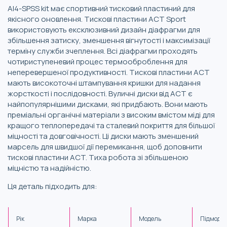
AI4-SPSS kit має спортивний тисковий пластиний для
якісного оновлення. Тискові пластини ACT Sport
використовують ексклюзивний дизайн діафрагми для
збільшення затиску, зменшення вігнутості і максимізації
терміну служби зчеплення. Всі діафрагми проходять
чотириступеневий процес термооброблення для
неперевершеної продуктивності. Тискові пластини ACT
мають високоточні штампування кришки для надання
жорсткості і послідовності. Вуличні диски від ACT є
найпопулярнішими дисками, які придбають. Вони мають
преміальні органічні матеріали з високим вмістом міді для
кращого теплопередачі та сталевий покриття для більшої
міцності та довговічності. Ці диски мають зменшений
марсель для швидшої дії перемикання, щоб доповнити
тискові пластини ACT. Тиха робота зі збільшеною
міцністю та надійністю.
Ця деталь підходить для:
Рік
Марка
Модель
Підмоде