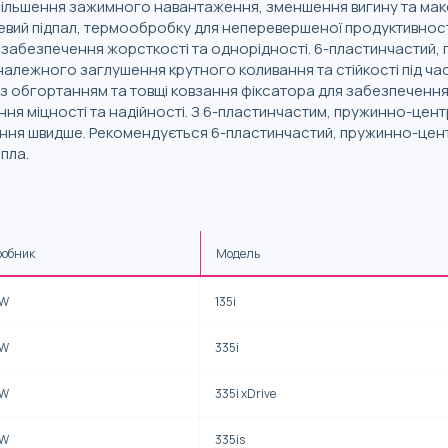
більшення зажимного навантаження, зменшення вигину та макси
вий підпал, термообробку для неперевершеної продуктивності
забезпечення жорсткості та однорідності. 6-пластинчастий
алежного заглушення крутного коливання та стійкості під ча
 з обгортанням та товщі ковзання фіксатора для забезпеченн
ння міцності та надійності. З 6-пластинчастим, пружинно-це
ння швидше. Рекомендується 6-пластинчастий, пружинно-центр
пла.
робник
Модель
W
135i
W
335i
W
335i xDrive
W
335is