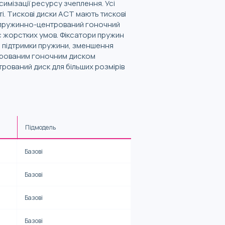
мізації ресурсу зчеплення. Усі
. Тискові диски ACT мають тискові
, пружинно-центрований гоночний
с жорстких умов. Фіксатори пружин
я підтримки пружини, зменшення
нтрованим гоночним диском
ований диск для більших розмірів
Підмодель
Базові
Базові
Базові
Базові