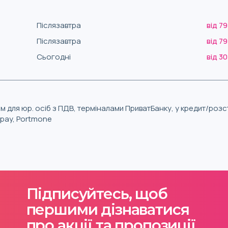
Післязавтра
від 79
Післязавтра
від 79
Сьогодні
від 30
м для юр. осіб з ПДВ, терміналами ПриватБанку, у кредит/роз
iqpay, Portmone
Підписуйтесь, щоб
першими дізнаватися
про акції та пропозиції