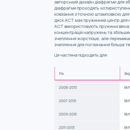
авторський дизайн діафрагми для з
діафрагми проходять чотириступене
ковзання з точною штамповкою для 
диск ACT має пружинний центр для н
ACT використовують пружинні вікна
концентрацій напружень та збільше
зчеплення жорсткіше, але перемика
зчеплення для поглинання більше те
Ця частина підходить для:
Рік
Ви
2008-2013
BM
2007-2015
BM
2009-2015
BM
2011-2013
BM