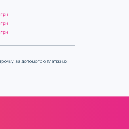
 грн
 грн
 грн
строчку, за допомогою платіжних