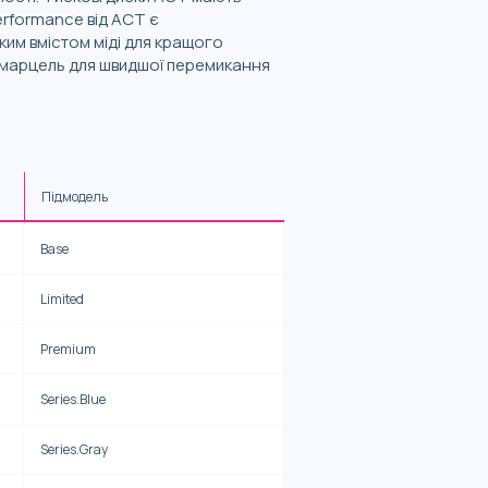
erformance від ACT є
ким вмістом міді для кращого
ий марцель для швидшої перемикання
Підмодель
Base
Limited
Premium
Series.Blue
Series.Gray