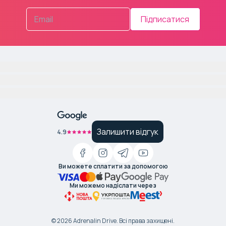
Підписатися
Залишити відгук
4.9
Ви можете сплатити за допомогою
Ми можемо надіслати через
©
2026
Adrenalin Drive.
Всі права захищені
.