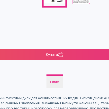
Купити
Опис
й тисковий диск для найвимогливіших водіїв. Тискові диски 
збільшення зчеплення, зменшення вигину та максимізації терм
ий процес термічної обробки для неперевершеної продуктивн