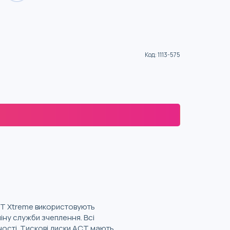
Код
:
1113-575
ACT Xtreme використовують
іну служби зчеплення. Всі
ості. Тискові диски ACT мають