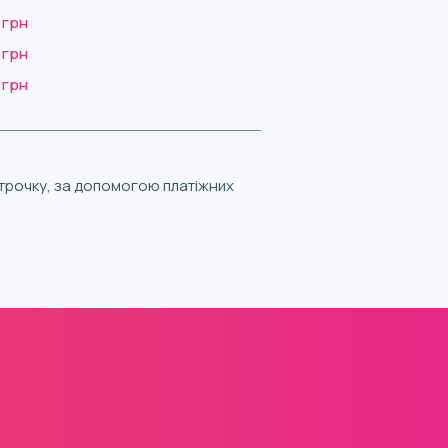
 грн
 грн
 грн
строчку, за допомогою платіжних