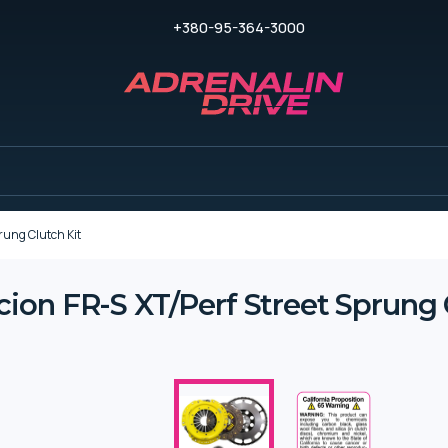
+380-95-364-3000
rung Clutch Kit
on FR-S XT/Perf Street Sprung C