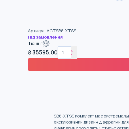
Артикул
:
ACTSB8-XTSS
Під замовлення
Тюнінг
₴
35595.00
SB8-XTSS комплект має екстремальни
ексклюзивний дизайн діафрагми для 
діафрагми проходять чотирьохетапн