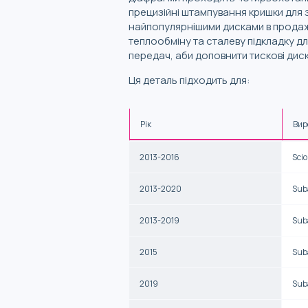
прецизійні штампування кришки для 
найпопулярнішими дисками в продажу
теплообміну та сталеву підкладку д
передач, аби доповнити тискові диск
Ця деталь підходить для:
Рік
Вир
2013-2016
Sci
2013-2020
Sub
2013-2019
Sub
2015
Sub
2019
Sub