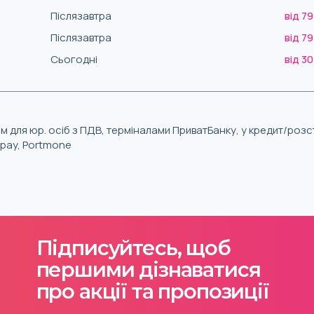
Післязавтра
від 79
Післязавтра
від 79
Сьогодні
від 30
м для юр. осіб з ПДВ, терміналами ПриватБанку, у кредит/роз
iqpay, Portmone
Підписуйтесь, щоб
першими дізнаватися
про акції та пропозиції