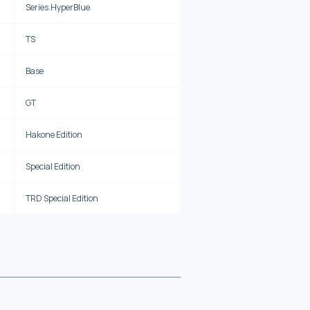
Series.HyperBlue
TS
Base
GT
Hakone Edition
Special Edition
TRD Special Edition