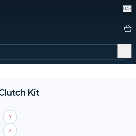
UA
lutch Kit