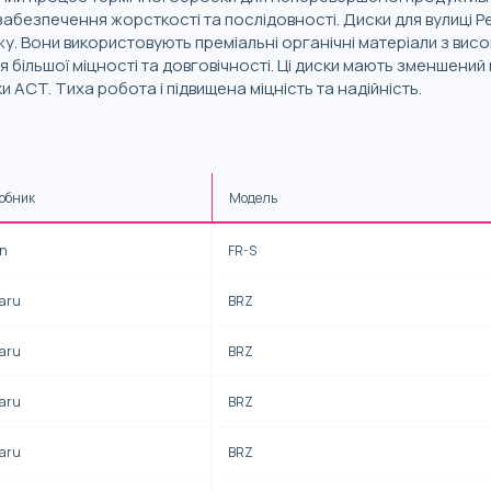
забезпечення жорсткості та послідовності. Диски для вулиці P
. Вони використовують преміальні органічні матеріали з висо
ля більшої міцності та довговічності. Ці диски мають зменшен
и ACT. Тиха робота і підвищена міцність та надійність.
обник
Модель
on
FR-S
aru
BRZ
aru
BRZ
aru
BRZ
aru
BRZ