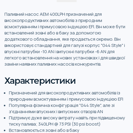
Паливний насос AEM 400LPH призначений для
високопродуктивних автомобілів з природним
всмоктуванням і примусовою індукцією EFI. Він може бути
встановлений зовні або в баку за допомогою
додаткового обладнання, яке продається окремо. Він
використовує стандартний для галузі корпус "044 Style" і
впускні патрубки -10 AN і випускні патрубки -6 AN для
легкого встановлення на нових установках і для швидкої
заміни наявних паливних насосів конкурентів.
Характеристики
Призначений для високопродуктивних автомобілів із
природним всмоктуванням і примусовою індукцією EFI
Популярна фізична конфігурація "044 Style", але зі
з'єднаннями впускних і випускних отворів AN
Підтримує дуже високу витрату навіть при підвищеному
тиску палива; 340LPH @ 73 PSI (30 psi boost)
Встановлюється зовні або в баку