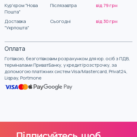
Кур'єром "Нова
Післязавтра
від 79 грн
Пошта"
Доставка
Сьогодні
від 30 грн
"Укрпошта"
Оплата
Готівкою, безготівковим розрахунком для юр. осіб з ПДВ,
терміналами ПриватБанку, у кредит/розстрочку, за
допомогою платіжних систем Visa/Mastercard, Privat24,
Liqpay, Portmone
Підписуйтесь, щоб