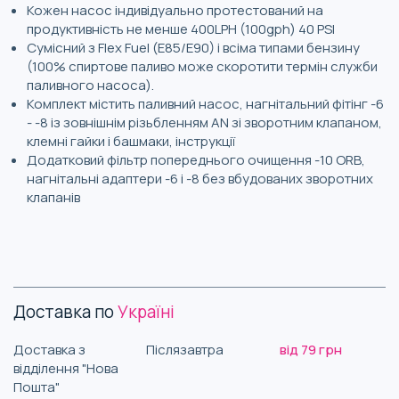
Кожен насос індивідуально протестований на
продуктивність не менше 400LPH (100gph) 40 PSI
Сумісний з Flex Fuel (E85/E90) і всіма типами бензину
(100% спиртове паливо може скоротити термін служби
паливного насоса).
Комплект містить паливний насос, нагнітальний фітінг -6
- -8 із зовнішнім різьбленням AN зі зворотним клапаном,
клемні гайки і башмаки, інструкції
Додатковий фільтр попереднього очищення -10 ORB,
нагнітальні адаптери -6 і -8 без вбудованих зворотних
клапанів
Доставка по
Україні
Доставка з
Післязавтра
від 79 грн
відділення "Нова
Пошта"