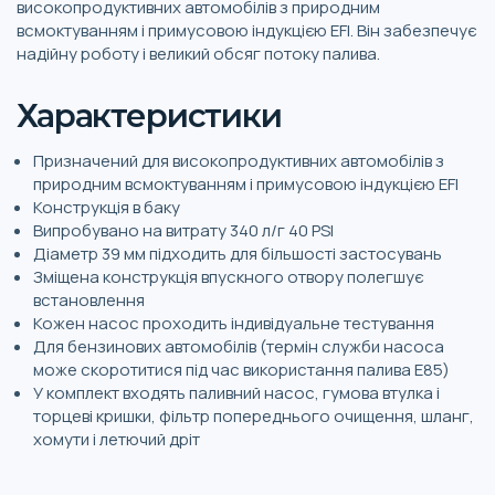
високопродуктивних автомобілів з природним
всмоктуванням і примусовою індукцією EFI. Він забезпечує
надійну роботу і великий обсяг потоку палива.
Характеристики
Призначений для високопродуктивних автомобілів з
природним всмоктуванням і примусовою індукцією EFI
Конструкція в баку
Випробувано на витрату 340 л/г 40 PSI
Діаметр 39 мм підходить для більшості застосувань
Зміщена конструкція впускного отвору полегшує
встановлення
Кожен насос проходить індивідуальне тестування
Для бензинових автомобілів (термін служби насоса
може скоротитися під час використання палива E85)
У комплект входять паливний насос, гумова втулка і
торцеві кришки, фільтр попереднього очищення, шланг,
хомути і летючий дріт