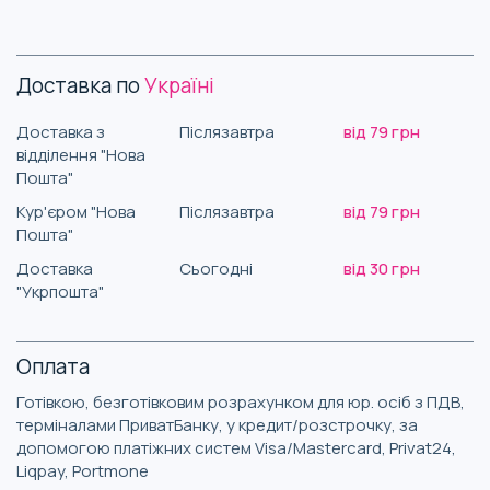
Доставка по
Україні
Доставка з
Післязавтра
від 79 грн
відділення "Нова
Пошта"
Кур'єром "Нова
Післязавтра
від 79 грн
Пошта"
Доставка
Сьогодні
від 30 грн
"Укрпошта"
Оплата
Готівкою, безготівковим розрахунком для юр. осіб з ПДВ,
терміналами ПриватБанку, у кредит/розстрочку, за
допомогою платіжних систем Visa/Mastercard, Privat24,
Liqpay, Portmone