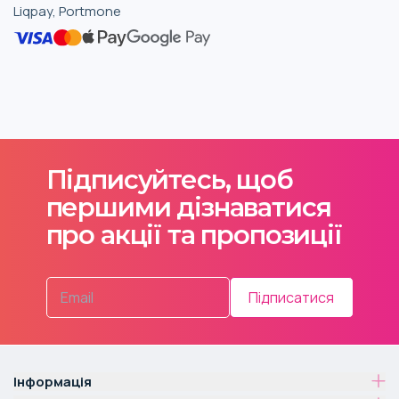
Liqpay, Portmone
Підписуйтесь, щоб
першими дізнаватися
про акції та пропозиції
Підписатися
Інформація