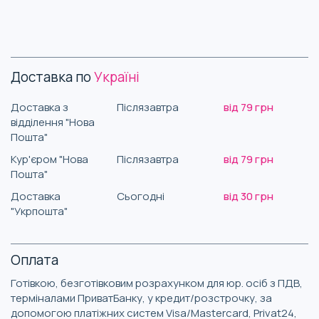
Доставка по
Україні
Доставка з
Післязавтра
від 79 грн
відділення "Нова
Пошта"
Кур'єром "Нова
Післязавтра
від 79 грн
Пошта"
Доставка
Сьогодні
від 30 грн
"Укрпошта"
Оплата
Готівкою, безготівковим розрахунком для юр. осіб з ПДВ,
терміналами ПриватБанку, у кредит/розстрочку, за
допомогою платіжних систем Visa/Mastercard, Privat24,