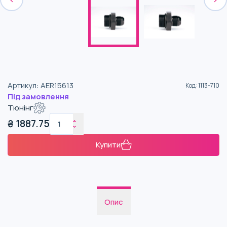
Артикул
:
AER15613
Код
:
1113-710
Під замовлення
Тюнінг
₴
1887.75
Купити
Опис