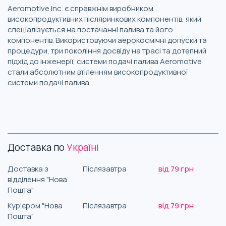
Aeromotive Inc. є справжнім виробником
високопродуктивних післяринкових компонентів, який
спеціалізується на постачанні палива та його
компонентів. Використовуючи аерокосмічні допуски та
процедури, три покоління досвіду на трасі та дотепний
підхід до інженерії, системи подачі палива Aeromotive
стали абсолютним втіленням високопродуктивної
системи подачі палива.
Доставка по
Україні
Доставка з
Післязавтра
від 79 грн
відділення "Нова
Пошта"
Кур'єром "Нова
Післязавтра
від 79 грн
Пошта"