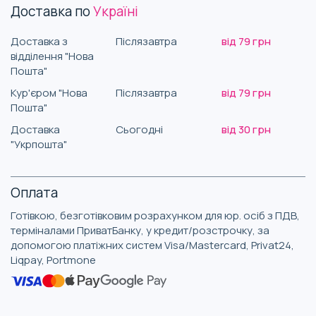
Доставка по
Україні
Доставка з
Післязавтра
від 79 грн
відділення "Нова
Пошта"
Кур'єром "Нова
Післязавтра
від 79 грн
Пошта"
Доставка
Сьогодні
від 30 грн
"Укрпошта"
Оплата
Готівкою, безготівковим розрахунком для юр. осіб з ПДВ,
терміналами ПриватБанку, у кредит/розстрочку, за
допомогою платіжних систем Visa/Mastercard, Privat24,
Liqpay, Portmone