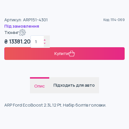
Артикул
:
ARP151-4301
Код
:
1114-069
Під замовлення
Тюнінг
₴
13381.20
Купити
Підходить для авто
Опис
ARP Ford EcoBoost 2.3L 12 Pt. Набір болтів головки.