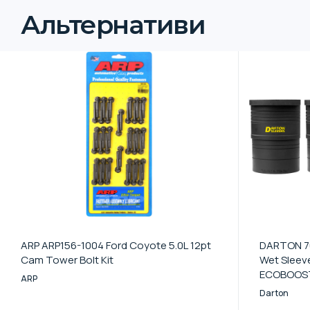
Альтернативи
ARP ARP156-1004 Ford Coyote 5.0L 12pt
DARTON 70
Cam Tower Bolt Kit
Wet Sleev
ECOBOOST 
ARP
Mazdaspe
Darton