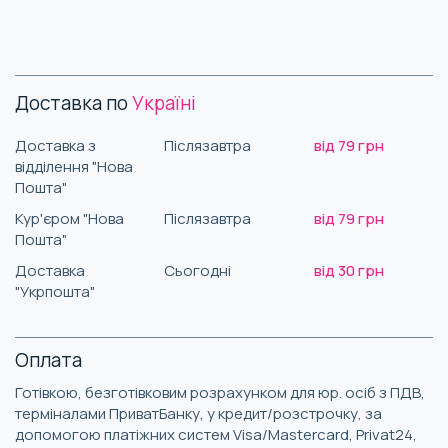
Доставка по
Україні
Доставка з
Післязавтра
від 79 грн
відділення "Нова
Пошта"
Кур'єром "Нова
Післязавтра
від 79 грн
Пошта"
Доставка
Сьогодні
від 30 грн
"Укрпошта"
Оплата
Готівкою, безготівковим розрахунком для юр. осіб з ПДВ,
терміналами ПриватБанку, у кредит/розстрочку, за
допомогою платіжних систем Visa/Mastercard, Privat24,