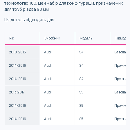
технологію 180. Цей набір для конфігурацій, призначених
для труб різдва 90 мм.
Ця деталь підходить для:
Рік
Виробник
Модель
Підмоде
2010-2013
Audi
S4
Базова
2014-2016
Audi
S4
Преміум
2014-2016
Audi
S4
Престиж
2013,2017
Audi
S5
Базова
2014-2016
Audi
S5
Преміум
2014-2016
Audi
S5
Престиж