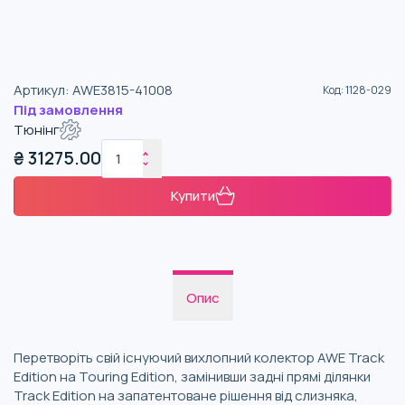
Артикул
:
AWE3815-41008
Код
:
1128-029
Під замовлення
Тюнінг
₴
31275.00
Купити
Опис
Перетворіть свій існуючий вихлопний колектор AWE Track
Edition на Touring Edition, замінивши задні прямі ділянки
Track Edition на запатентоване рішення від слизняка,