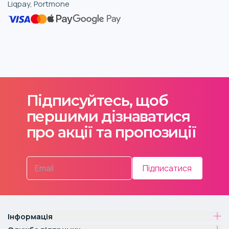
Liqpay, Portmone
Підписуйтесь, щоб
першими дізнаватися
про акції та пропозиції
Підписатися
Інформація