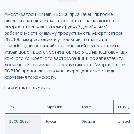
Амортизатори Bilstein B8 5100 призначені як пряме
рішення для піднятих вантажівок та позашляховиків. Ці
амортизатори мають монотрубний дизайн, який
забезпечує стійку вільну продуктивність. Амортизатори
B8 5100 використовують унікальний, чутливий на
швидкість, дигресивний поршень, який реагує на змінні
умови дороги. Всі амортизатори B8 5100 налаштовані для
кожного конкретного застосування, щоб забезпечити
досягнення оптимальної продуктивності. Амортизатори
B8 5100 пропонують значне покращення якості їзди,
керування та комфорту.
Ця частина підходить:
Рік
Виробник
Модель
Підмоде
2008-2022
Toyota
Sequoia
Limited