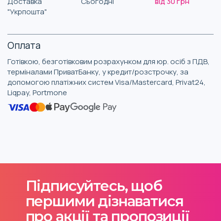
Доставка
Сьогодні
від 30 грн
"Укрпошта"
Оплата
Готівкою, безготівковим розрахунком для юр. осіб з ПДВ,
терміналами ПриватБанку, у кредит/розстрочку, за
допомогою платіжних систем Visa/Mastercard, Privat24,
Liqpay, Portmone
Підписуйтесь, щоб
першими дізнаватися
про акції та пропозиції