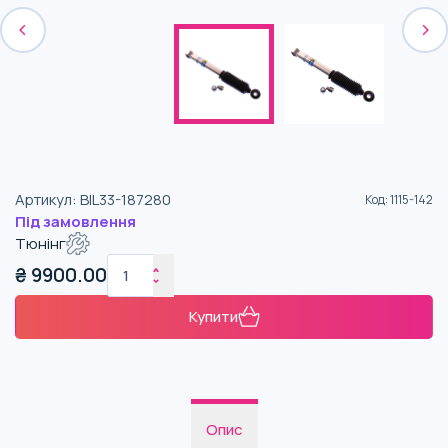
Артикул
:
BIL33-187280
Код
:
1115-142
Під замовлення
Тюнінг
₴
9900.00
Купити
Опис