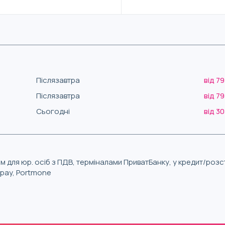
Післязавтра
від 79
Післязавтра
від 79
Сьогодні
від 30
м для юр. осіб з ПДВ, терміналами ПриватБанку, у кредит/роз
iqpay, Portmone