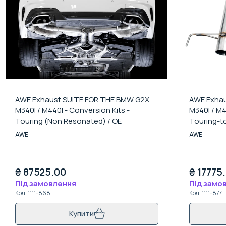
AWE Exhaust SUITE FOR THE BMW G2X
AWE Exhau
M340I / M440I - Conversion Kits -
M340I / M
Touring (Non Resonated) / OE
Touring-to
/ None
AWE
AWE
₴
87525.00
₴
17775
Під замовлення
Під замо
Код
:
1111-868
Код
:
1111-874
Купити