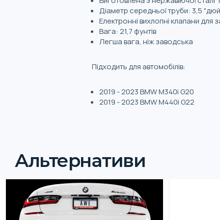
Виготовлена з нержавіючої сталі 
Діаметр середньої труби: 3,5 "дю
Електронні вихлопні клапани для 
Вага: 21,7 фунтів
Легша вага, ніж заводська
Підходить для автомобілів:
2019 - 2023 BMW M340i G20
2019 - 2023 BMW M440i G22
Альтернативи