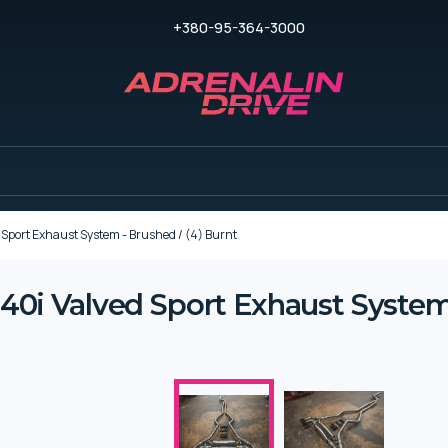
+380-95-364-3000
ort Exhaust System - Brushed / (4) Burnt
 Valved Sport Exhaust System -