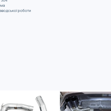
T304
йма
заводської роботи