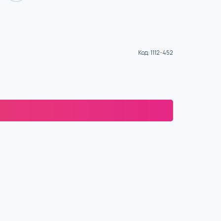
Код
:
1112-452