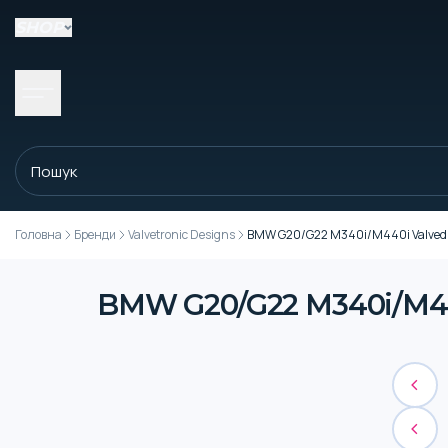
SHOP
Головна
Бренди
Valvetronic Designs
BMW G20/G22 M340i/M440i Valved Sp
BMW G20/G22 M340i/M440i