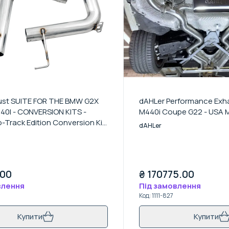
st SUITE FOR THE BMW G2X
dAHLer Performance Exh
440I - CONVERSION KITS -
M440i Coupe G22 - USA M
-Track Edition Conversion Kit
dAHLer
.00
₴
170775.00
влення
Під замовлення
Код
:
1111-827
Купити
Купити