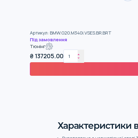
Артикул
:
BMW.G20.M340i.VSES.BR.BRT
Під замовлення
Тюнінг
₴
137205.00
Характеристики в