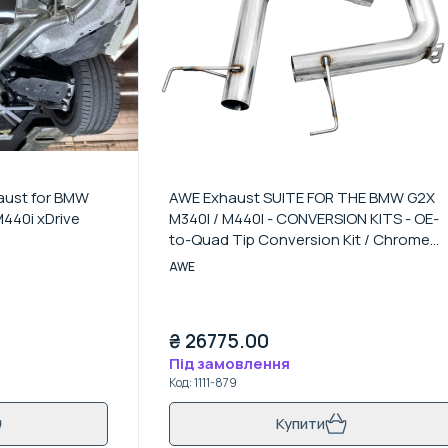
aust for BMW
AWE Exhaust SUITE FOR THE BMW G2X
440i xDrive
M340I / M440I - CONVERSION KITS - OE-
to-Quad Tip Conversion Kit / Chrome
Silver
AWE
₴
26775.00
Під замовлення
Код
:
1111-879
Купити