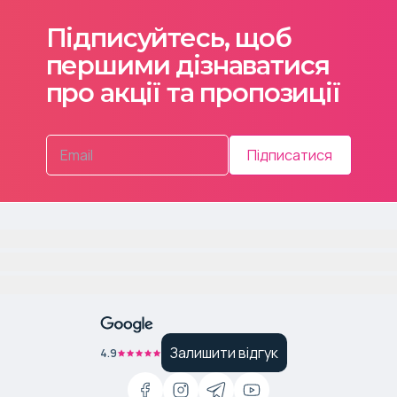
Підписуйтесь, щоб
першими дізнаватися
про акції та пропозиції
Підписатися
Залишити відгук
4.9