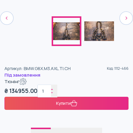
Артикул
:
BMW.G8X.M3.AXL.TI.CH
Код
:
1112-466
Під замовлення
Тюнінг
₴
134955.00
Купити