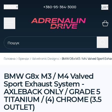
+380-95-364-3000
UA
SHOP
Головна
Бренди
Valvetronic Designs
BMW G8x M3 / M4 Valved Sport Exha
BMW G8x M3 / M4 Valved
Sport Exhaust System -
AXLEBACK ONLY / GRADE 5
TITANIUM / (4) CHROME (3.5
OUTLET)