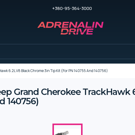
+380-95-364-3000
wk 6.2L V8 Black Chrome 3in Tip Kit (For PN 140755 And 140756)
ep Grand Cherokee TrackHawk 6
nd 140756)