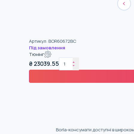
Артикул
:
BOR60672BC
Під замовлення
Тюнінг
₴
23039.55
Borla-консумати доступні в широкому