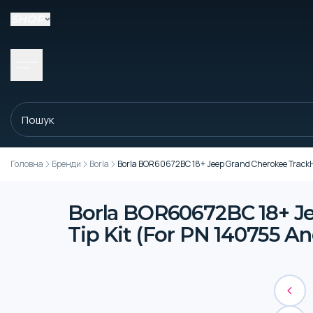
SHOP
Головна
Бренди
Borla
Borla BOR60672BC 18+ Jeep Grand Cherokee TrackHa
Borla BOR60672BC 18+ Je
Tip Kit (For PN 140755 A