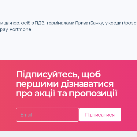
м для юр. осіб з ПДВ, терміналами ПриватБанку, у кредит/роз
iqpay, Portmone
Підписуйтесь, щоб
першими дізнаватися
про акції та пропозиції
Підписатися