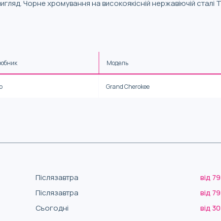
игляд. Чорне хромування на високоякісній нержавіючій сталі T
робник
Модель
p
Grand Cherokee
Післязавтра
від 79
Післязавтра
від 79
Сьогодні
від 30