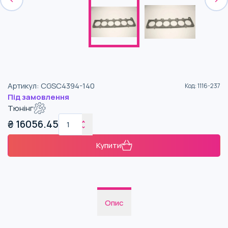
Артикул
:
CGSC4394-140
Код
:
1116-237
Під замовлення
Тюнінг
₴
16056.45
Купити
Опис