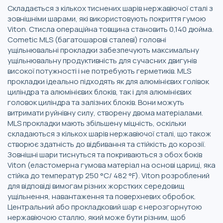
Складається з кількох тиснених шарів нержавіючої сталі з
зовнішніми шарами, які використовують покриття гумою
Viton. Стисла операційна товщина становить 0,140 дюйма.
Cometic MLS (багатошарові сталеві) головні
ущільнювальні прокладки забезпечують максимальну
ущільнювальну продуктивність для сучасних двигунів
високої потужності і не потребують герметиків. MLS
прокладки ідеально підходять як для алюмінієвих голівок
циліндра та алюмінієвих блоків, так і для алюмінієвих
головок циліндра та залізних блоків. Вони можуть
витримати руйнівну силу, створену двома матеріалами.
MLS прокладки мають збільшену міцність, оскільки
складаються з кількох шарів нержавіючої сталі, що також
створює здатність до відбивання та стійкість до корозії.
Зовнішні шари тиснуться та покриваються з обох боків
Viton (еластомерна гумова матеріал на основі цариці, яка
стійка до температур 250 °C/ 482 °F). Viton розроблений
для відповіді вимогам різних жорстких середовищ
ущільнення, навантаження та поверхневих обробок.
Центральний або прокладковий шар є нерозгорнутою
нержавіючою сталлю, який може бути різним, щоб