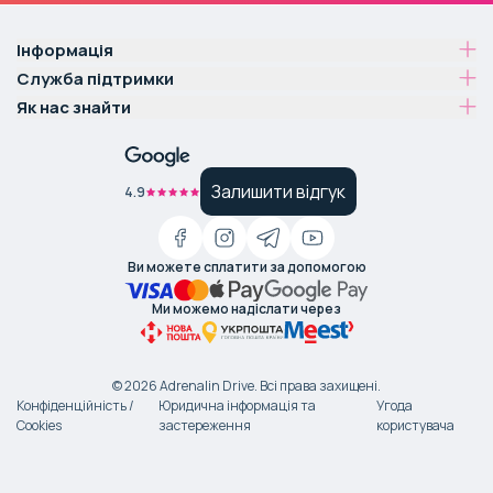
Інформація
Служба підтримки
Як нас знайти
Залишити відгук
4.9
Ви можете сплатити за допомогою
Ми можемо надіслати через
©
2026
Adrenalin Drive.
Всі права захищені
.
Конфіденційність /
Юридична інформація та
Угода
Cookies
застереження
користувача