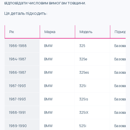
відповідати числовим вимогам товщини.
Ця деталь підходить:
Рік
Марка
Модель
Підмоде
1986-1988
BMW
325
Базова
1984-1987
BMW
325e
Базова
1986-1987
BMW
325es
Базова
1987-1993
BMW
325i
Базова
1987-1993
BMW
325is
Базова
1988-1991
BMW
325iX
Базова
1989-1990
BMW
525i
Базова