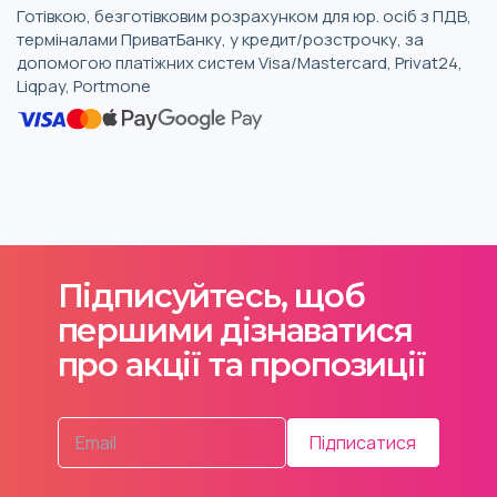
Готівкою, безготівковим розрахунком для юр. осіб з ПДВ,
терміналами ПриватБанку, у кредит/розстрочку, за
допомогою платіжних систем Visa/Mastercard, Privat24,
Liqpay, Portmone
Підписуйтесь, щоб
першими дізнаватися
про акції та пропозиції
Підписатися