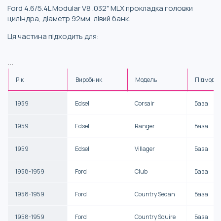
Ford 4.6/5.4L Modular V8 .032" MLX прокладка головки
циліндра, діаметр 92мм, лівий банк.
Ця частина підходить для:
...
Рік
Виробник
Модель
Підмоде
1959
Edsel
Corsair
База
1959
Edsel
Ranger
База
1959
Edsel
Villager
База
1958-1959
Ford
Club
База
1958-1959
Ford
Country Sedan
База
1958-1959
Ford
Country Squire
База