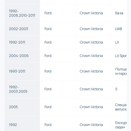
1992-
Ford
Crown Victoria
База
2008,2010-2011
2002-2003
Ford
Crown Victoria
LWB
1992-2011
Ford
Crown Victoria
LX
2004-2006
Ford
Crown Victoria
LX Sport
Поліцейс
1993-2011
Ford
Crown Victoria
інтерсеп
1992-
Ford
Crown Victoria
S
2003,2005
Спеціаль
2005
Ford
Crown Victoria
випуска
Екскурсі
1992
Ford
Crown Victoria
седан