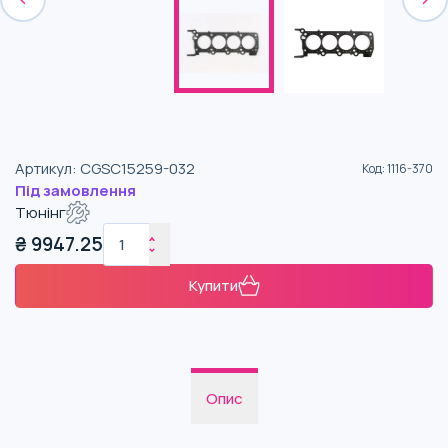
Артикул
:
CGSC15259-032
Код
:
1116-370
Під замовлення
Тюнінг
₴
9947.25
Купити
Опис