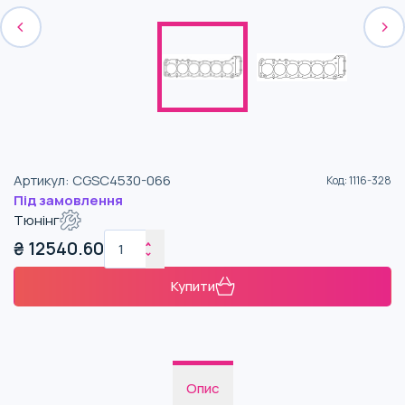
Артикул
:
CGSC4530-066
Код
:
1116-328
Під замовлення
Тюнінг
₴
12540.60
Купити
Опис