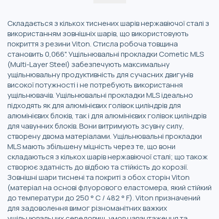
Складається з кількох тиснених шарів нержавіючої сталі з
використанням зовнішніх шарів, що використовують
покриття з резини Viton. Стисла робоча товщина
становить 0,066". Ущільнювальні прокладки Cometic MLS
(Multi-Layer Steel) забезпечують максимальну
ущільнювальну продуктивність для сучасних двигунів
високої потужності і не потребують використання
ущільнювачів. Ущільнювальні прокладки MLS ідеально
підходять як для алюмінієвих голівок циліндрів для
алюмінієвих блоків, так і для алюмінієвих голівок циліндрів
для чавунних блоків. Вони витримують зсувну силу,
створену двома матеріалами. Ущільнювальні прокладки
MLS мають збільшену міцність через те, що вони
складаються з кількох шарів нержавіючої сталі; що також
створює здатність до відбою та стійкість до корозії.
Зовнішні шари тиснені та покриті з обох сторін Viton
(матеріал на основі флуорового еластомера, який стійкий
до температури до 250 ° C / 482 ° F). Viton призначений
для задоволення вимог різноманітних важких
ущільнювальних середовищ, умов навантаження та