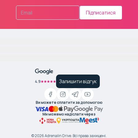
Підписатися
Залишити відгук
4.9
Ви можете сплатити за допомогою
Ми можемо надіслати через
©
2026
Adrenalin Drive.
Всі права захищені
.