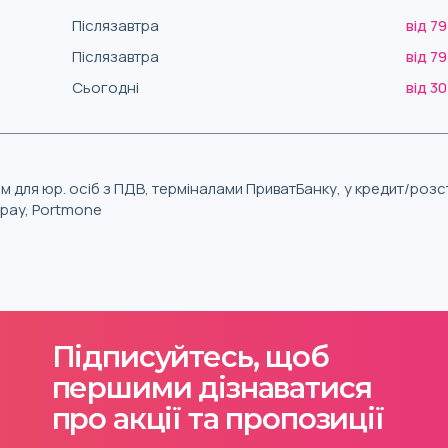
Післязавтра
від 79
Післязавтра
від 79
Сьогодні
від 30
м для юр. осіб з ПДВ, терміналами ПриватБанку, у кредит/роз
iqpay, Portmone
Підписуйтесь, щоб
першими дізнаватися
про акції та пропозиції