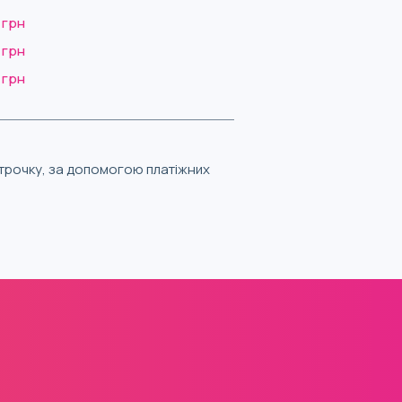
 грн
 грн
 грн
строчку, за допомогою платіжних