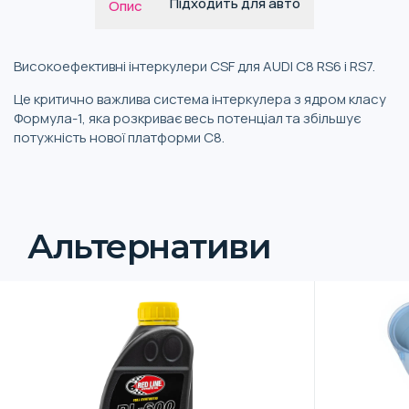
Підходить для авто
Опис
Високоефективні інтеркулери CSF для AUDI C8 RS6 і RS7.
Це критично важлива система інтеркулера з ядром ​​класу
Формула-1, яка розкриває весь потенціал та збільшує
потужність нової платформи C8.
Альтернативи