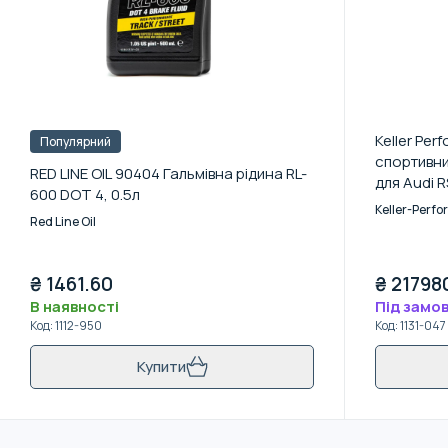
Keller Pe
Популярний
спортивни
RED LINE OIL 90404 Гальмівна рідина RL-
для Audi R
600 DOT 4, 0.5л
Keller-Perf
Red Line Oil
₴
1461.60
₴
21798
В наявності
Під замо
Код
:
1112-950
Код
:
1131-047
Купити