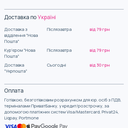
Доставка по
Україні
Доставка з
Післязавтра
від 79 грн
відділення "Нова
Пошта"
Кур'єром "Нова
Післязавтра
від 79 грн
Пошта"
Доставка
Сьогодні
від 30 грн
"Укрпошта"
Оплата
Готівкою, безготівковим розрахунком для юр. осіб з ПДВ,
терміналами ПриватБанку, у кредит/розстрочку, за
допомогою платіжних систем Visa/Mastercard, Privat24,
Liqpay, Portmone