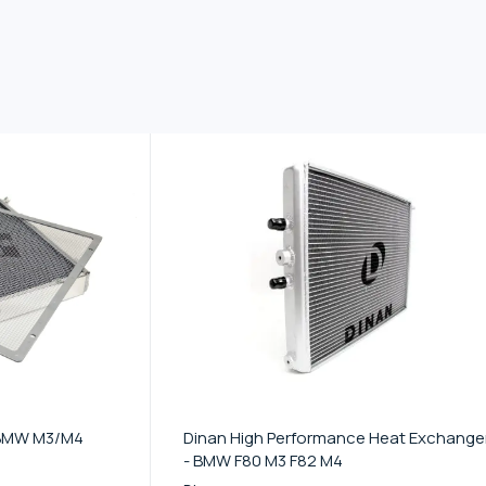
 BMW M3/M4
Dinan High Performance Heat Exchange
- BMW F80 M3 F82 M4