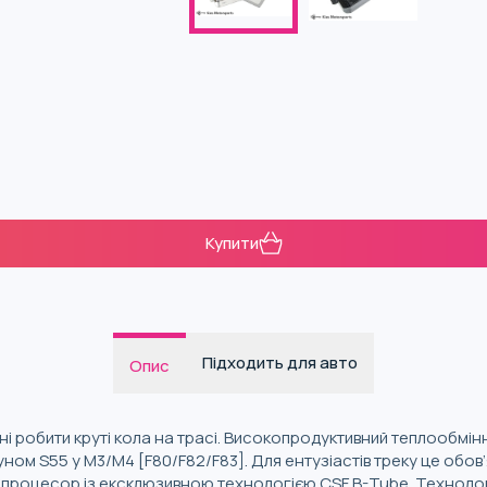
Купити
Підходить для авто
Опис
і робити круті кола на трасі. Високопродуктивний теплообмін
ном S55 у M3/M4 [F80/F82/F83]. Для ентузіастів треку це обов
 процесор із ексклюзивною технологією CSF B-Tube. Технологі