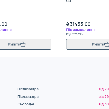
CSF
.00
₴
31455.00
влення
Під замовлення
Код
:
1112-218
Купити
Купити
Післязавтра
від 79
Післязавтра
від 79
Сьогодні
від 30