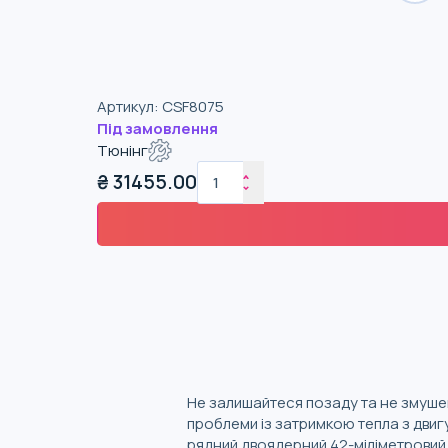
Артикул
:
CSF8075
Під замовлення
Тюнінг
₴
31455.00
Не залишайтеся позаду та не змушен
проблеми із затримкою тепла з двигу
рядний двоядерний 42-міліметровий