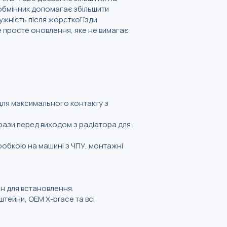
обмінник допомагає збільшити
ужність після жорсткої їзди
це просте оновлення, яке не вимагає
для максимального контакту з
рази перед виходом з радіатора для
робкою на машині з ЧПУ, монтажні
н для встановлення.
тейни, OEM X-brace та всі