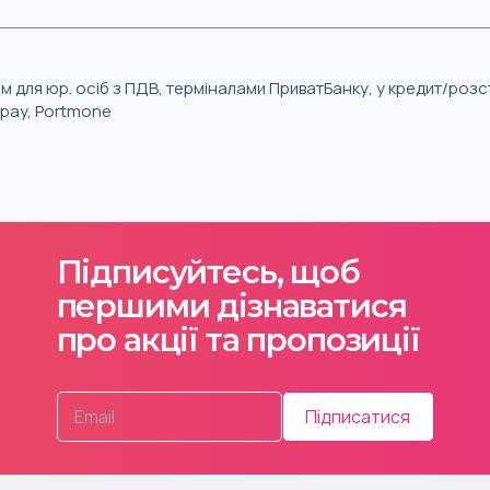
м для юр. осіб з ПДВ, терміналами ПриватБанку, у кредит/роз
iqpay, Portmone
Підписуйтесь, щоб
першими дізнаватися
про акції та пропозиції
Підписатися