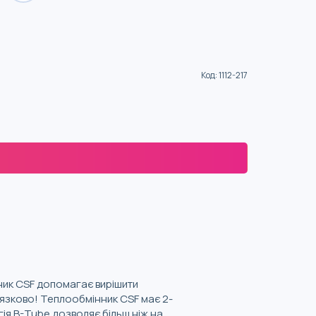
Код
:
1112-217
ник CSF допомагає вирішити
’язково! Теплообмінник CSF має 2-
я B-Tube дозволяє більш ніж на