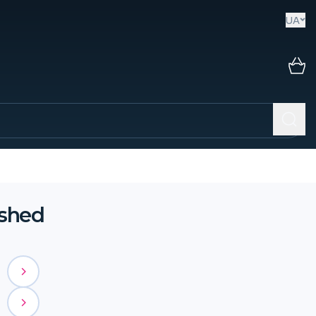
UA
ushed