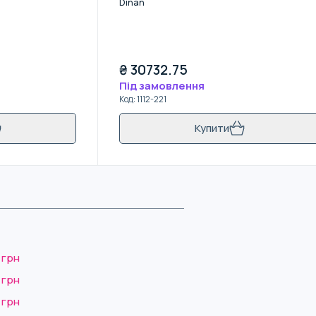
Dinan
₴
30732.75
Під замовлення
Код
:
1112-221
Купити
 грн
 грн
 грн