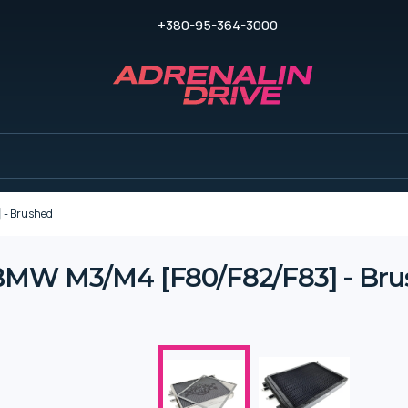
+380-95-364-3000
 - Brushed
 BMW M3/M4 [F80/F82/F83] - Br