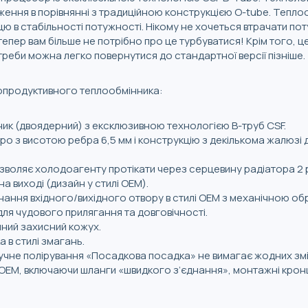
ження в порівнянні з традиційною конструкцією O-tube. Тепло
цю в стабільності потужності. Нікому не хочеться втрачати пот
 тепер вам більше не потрібно про це турбуватися! Крім того, 
потреби можна легко повернутися до стандартної версії пізніше.
опродуктивного теплообмінника:
ник (двоядерний) з ексклюзивною технологією B-труб CSF.
о з висотою ребра 6,5 мм і конструкцію з декількома жалюзі 
зволяє холодоагенту протікати через серцевину радіатора 2 
а виході (дизайн у стилі OEM).
нання вхідного/вихідного отвору в стилі OEM з механічною об
для чудового прилягання та довговічності.
нний захисний кожух.
 в стилі змагань.
учне полірування «Посадкова посадка» не вимагає жодних змі
 OEM, включаючи шланги «швидкого з’єднання», монтажні кронш