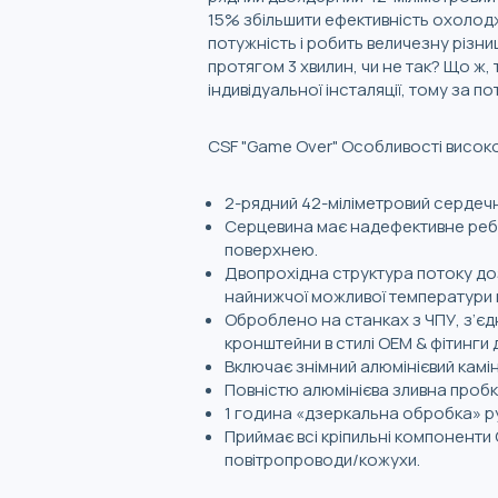
15% збільшити ефективність охолод
потужність і робить величезну різни
протягом 3 хвилин, чи не так? Що ж,
індивідуальної інсталяції, тому за 
CSF "Game Over" Особливості висок
2-рядний 42-міліметровий сердеч
Серцевина має надефективне ребр
поверхнею.
Двопрохідна структура потоку до
найнижчої можливої ​​температури н
Оброблено на станках з ЧПУ, з’єд
кронштейни в стилі OEM & фітинги 
Включає знімний алюмінієвий камі
Повністю алюмінієва зливна пробка
1 година «дзеркальна обробка» р
Приймає всі кріпильні компоненти
повітропроводи/кожухи.