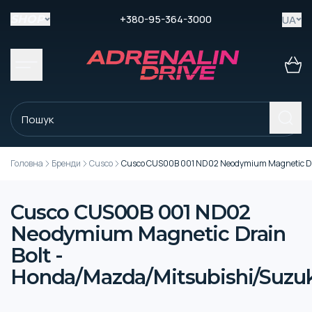
+380-95-364-3000
UA
SHOP
Головна
Бренди
Cusco
Cusco CUS00B 001 ND02 Neodymium Magnetic Dr
Cusco CUS00B 001 ND02
Neodymium Magnetic Drain
Bolt -
Honda/Mazda/Mitsubishi/Suzuk