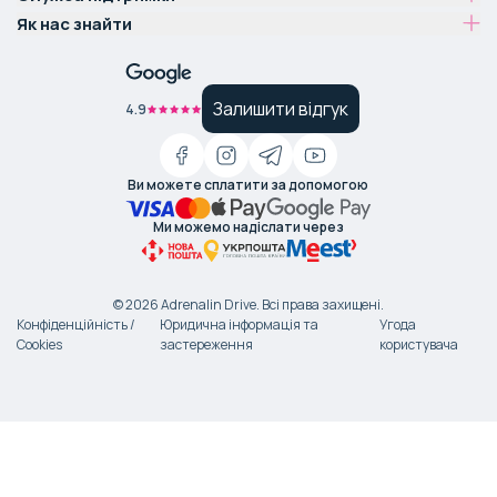
Як нас знайти
Залишити відгук
4.9
Ви можете сплатити за допомогою
Ми можемо надіслати через
©
2026
Adrenalin Drive.
Всі права захищені
.
Конфіденційність /
Юридична інформація та
Угода
Cookies
застереження
користувача