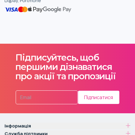
Liqpay, Portmone
Підписуйтесь, щоб
першими дізнаватися
про акції та пропозиції
Підписатися
Інформація
Служба підтримки