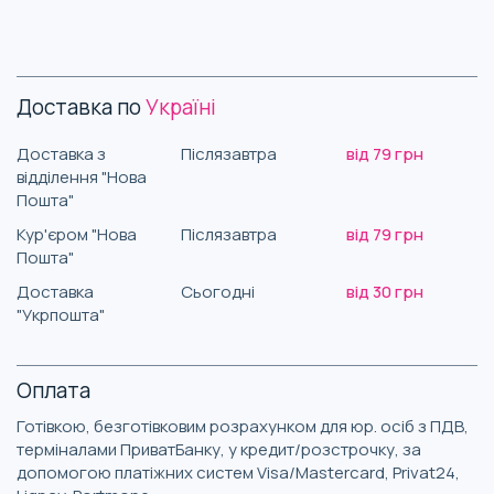
Доставка по
Україні
Доставка з
Післязавтра
від 79 грн
відділення "Нова
Пошта"
Кур'єром "Нова
Післязавтра
від 79 грн
Пошта"
Доставка
Сьогодні
від 30 грн
"Укрпошта"
Оплата
Готівкою, безготівковим розрахунком для юр. осіб з ПДВ,
терміналами ПриватБанку, у кредит/розстрочку, за
допомогою платіжних систем Visa/Mastercard, Privat24,