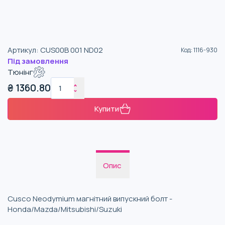
Артикул
:
CUS00B 001 ND02
Код
:
1116-930
Під замовлення
Тюнінг
₴
1360.80
Купити
Опис
Cusco Neodymium магнітний випускний болт -
Honda/Mazda/Mitsubishi/Suzuki