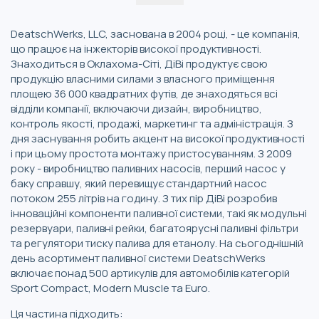
DeatschWerks, LLC, заснована в 2004 році, - це компанія,
що працює на інжекторів високої продуктивності.
Знаходиться в Оклахома-Сіті, ДіВі продуктує свою
продукцію власними силами з власного приміщення
площею 36 000 квадратних футів, де знаходяться всі
відділи компанії, включаючи дизайн, виробництво,
контроль якості, продажі, маркетинг та адміністрація. З
дня заснування робить акцент на високої продуктивності
і при цьому простота монтажу пристосуванням. З 2009
року - виробництво паливних насосів, перший насос у
баку справшу, який перевищує стандартний насос
потоком 255 літрів на годину. З тих пір ДіВі розробив
інноваційні компоненти паливної системи, такі як модульні
резервуари, паливні рейки, багатоярусні паливні фільтри
та регулятори тиску палива для етанолу. На сьогоднішній
день асортимент паливної системи DeatschWerks
включає понад 500 артикулів для автомобілів категорій
Sport Compact, Modern Muscle та Euro.
Ця частина підходить: