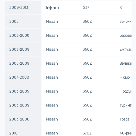
2009-2013
Інфініті
G37
X
2005
Nissan
350Z
35-річчя 
2003-2008
Nissan
350Z
Базова
2003-2009
Nissan
350Z
Ентузіас
2005-2009
Nissan
350Z
Велике т
2007-2008
Nissan
350Z
Нісмо
2003-2005
Nissan
350Z
Продукти
2003-2009
Nissan
350Z
Туринг
2003-2006
Nissan
350Z
Траса
2010
Nissan
370Z
40-річчя 