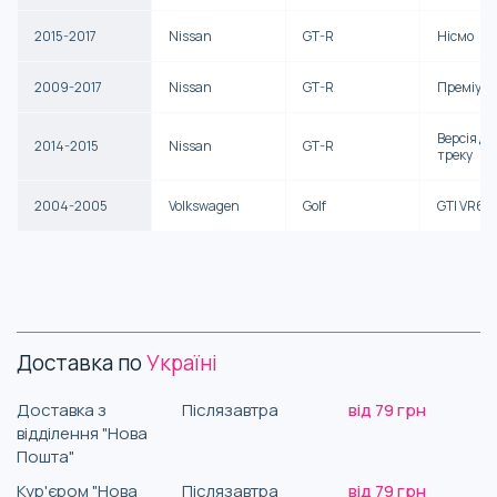
2015-2017
Nissan
GT-R
Нісмо
2009-2017
Nissan
GT-R
Преміум
Версія дл
2014-2015
Nissan
GT-R
треку
2004-2005
Volkswagen
Golf
GTI VR6
Доставка по
Україні
Доставка з
Післязавтра
від 79 грн
відділення "Нова
Пошта"
Кур'єром "Нова
Післязавтра
від 79 грн