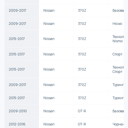
2009-2017
Nissan
370Z
Базова
2009-2017
Nissan
370Z
Нісмо
Технолог
2015-2017
Nissan
370Z
Nismo
2015-2017
Nissan
370Z
Спорт
Технолог
2015-2017
Nissan
370Z
Спорт
2009-2017
Nissan
370Z
Туринг
2015-2017
Nissan
370Z
Туринг С
2009-2010
Nissan
GT-R
Базова
2012-2016
Nissan
GT-R
Чорна се