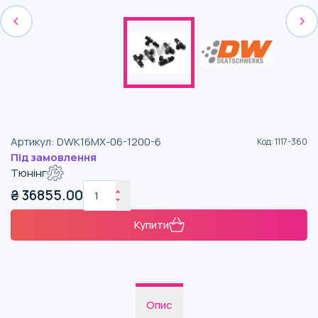
Артикул
:
DWK16MX-06-1200-6
Код
:
1117-360
Під замовлення
Тюнінг
₴
36855.00
Купити
Опис