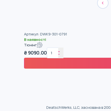
Артикул
:
DWK9-301-0791
В наявності
Тюнінг
₴
9090.00
DeatschWerks, LLC, заснована в 200