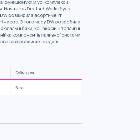
в. функціонуючи усі комплекси
ія. Наявність DeatschWerks була
ці DW розширила асортимент
PH насос. З того часу DW розробила
ирювальні баки, конверсійні топливні
лінійка компонентів паливної системи
то та європейські моделі.
Субмодель
Base