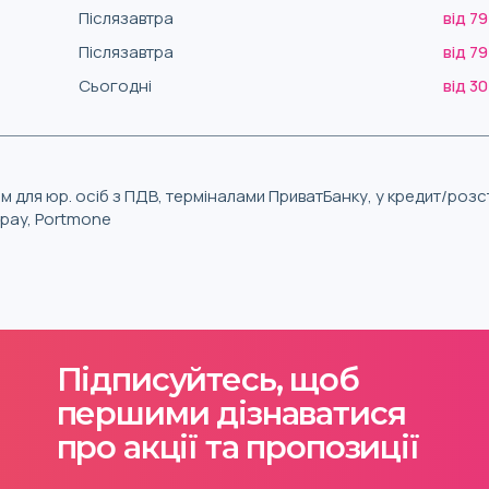
Післязавтра
від 79
Післязавтра
від 79
Сьогодні
від 30
м для юр. осіб з ПДВ, терміналами ПриватБанку, у кредит/роз
iqpay, Portmone
Підписуйтесь, щоб
першими дізнаватися
про акції та пропозиції