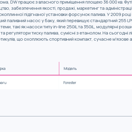
ома, DW працює з власного приміщення площею 36 000 кв. Футі
цтво, забезпечення якості, продажі, маркетинг та адміністрац
сокоплинної підігнаної установки форсунок палива. У 2009 ро
ий паливний насос у баку, який перевищує стандартний 255 L
еми, такі як насоси типу in-line 250iL та 350iL, модулярні розш
и та регулятори тиску палива, сумісні з етанолом. На сьогодні 
икулів, що охоплюють спортивний компакт, сучасне м'язове ав
рка
Модель
baru
Forester