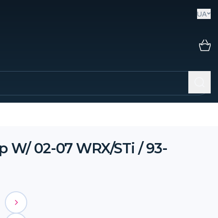
UA
 W/ 02-07 WRX/STi / 93-