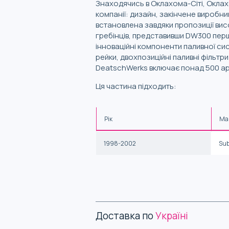
Знаходячись в Оклахома-Сіті, Оклах
компанії: дизайн, закінчене виробни
встановлена завдяки пропозиції ви
гребінців, представивши DW300 перш
інноваційні компоненти паливної сист
рейки, двохпозиційні паливні фільтр
DeatschWerks включає понад 500 арт
Ця частина підходить:
Рік
Ма
1998-2002
Su
Доставка по
Україні