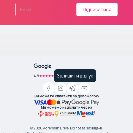
Підписатися
Залишити відгук
4.9
Ви можете сплатити за допомогою
Ми можемо надіслати через
©
2026
Adrenalin Drive.
Всі права захищені
.