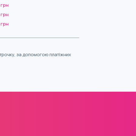
 грн
 грн
 грн
строчку, за допомогою платіжних