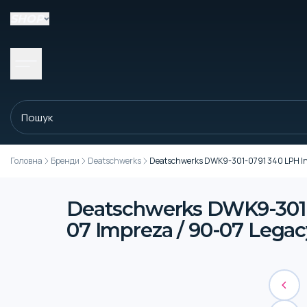
SHOP
Головна
Бренди
Deatschwerks
Deatschwerks DWK9-301-0791 340 LPH In-
Deatschwerks DWK9-301-0
07 Impreza / 90-07 Legac