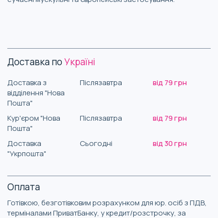
Доставка по
Україні
Доставка з
Післязавтра
від 79 грн
відділення "Нова
Пошта"
Кур'єром "Нова
Післязавтра
від 79 грн
Пошта"
Доставка
Сьогодні
від 30 грн
"Укрпошта"
Оплата
Готівкою, безготівковим розрахунком для юр. осіб з ПДВ,
терміналами ПриватБанку, у кредит/розстрочку, за