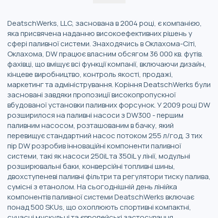
DeatschWerks, LLC, заснована в 2004 році, є компанією,
яка присвячена наданню високоефективних рішень у
сфері паливної системи. Знаходячись в Оклахома-Сіті,
Оклахома, DW працює власним обсягом 36 000 кв. футів.
фахівці, що вміщує всі функції компанії, включаючи дизайн,
кінцеве виробництво, контроль якості, продажі,
маркетинг та адміністрування. Коріння DeatschWerks були
засновані завдяки пропозиції високопропускної
вбудованої установки паливних форсунок. У 2009 році DW
розширилося на паливні насоси з DW300 - першим
паливним насосом, розташованим в бачку, який
перевищує стандартний насос потоком 255 л/год. З тих
пір DW розробив інноваційні компоненти паливної
системи, такі як насоси 250iL та 350iL у лінії, модульні
розширювальні баки, конверсійні топливні шины,
двохступеневі паливні фільтри та регулятори тиску палива,
сумісні з етанолом. На сьогоднішній день лінійка
компонентів паливної системи DeatschWerks включає
понад 500 SKUs, що охоплюють спортивні компактні,
сучасні мускульні та європейські застосування.