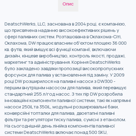
Опис
DeatschWerks, LLC, заснована в 2004 році, є компанією,
що присвячена наданню високоефективних рішень у
сфері паливних систем. Розташована в Оклахома-Сіті,
Оклахома, DW працює власним об'єктом площею 36 000
кв. футів, який вміщує всі функції компанії, включаючи
дизайн, кінцеве виробництво, контроль якості, продажі,
маркетинг та адміністрування. Коріння DeatschWerks
було закладено завдяки пропозиції високопропускних
форсунок для палива у встановлення під заміну. У 2009
році DW розширилося на паливні насоси з DW300 -
першим внутрішнім насосом для палива, який перевищує
стандартний 255 л/год насос. З тих пір DW розробила
інноваційні компоненти паливної системи, такі як напрямні
насоси 250iL та 350iL, модульні розширювальні баки,
конверсійні топталки для палива, двоетапні паливні
фільтри та регулятори тиску палива, сумісні з етанолом.
На сьогоднішній день лінійка компонентів паливної
системи DeatschWerks включає понад 500 SKU,