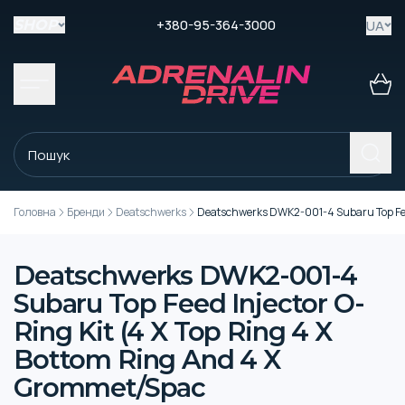
+380-95-364-3000
UA
SHOP
Головна
Бренди
Deatschwerks
Deatschwerks DWK2-001-4 Subaru Top Feed
Deatschwerks DWK2-001-4
Subaru Top Feed Injector O-
Ring Kit (4 X Top Ring 4 X
Bottom Ring And 4 X
Grommet/Spac