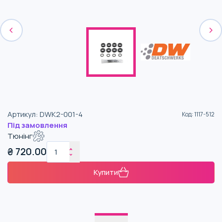
Артикул
:
DWK2-001-4
Код
:
1117-512
Під замовлення
Тюнінг
₴
720.00
Купити