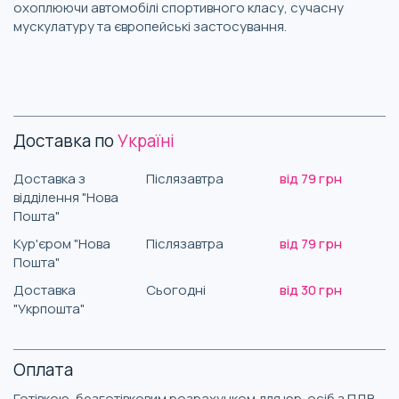
охоплюючи автомобілі спортивного класу, сучасну
мускулатуру та європейські застосування.
Доставка по
Україні
Доставка з
Післязавтра
від 79 грн
відділення "Нова
Пошта"
Кур'єром "Нова
Післязавтра
від 79 грн
Пошта"
Доставка
Сьогодні
від 30 грн
"Укрпошта"
Оплата
Готівкою, безготівковим розрахунком для юр. осіб з ПДВ,