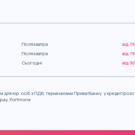
Післязавтра
від 79
Післязавтра
від 79
Сьогодні
від 30
м для юр. осіб з ПДВ, терміналами ПриватБанку, у кредит/роз
iqpay, Portmone