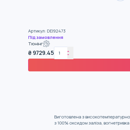
Артикул
:
DEI92473
Під замовлення
Тюнінг
₴
9729.45
Виготовлена з високотемпературног
з 100% оксидом заліза, вогнетривка