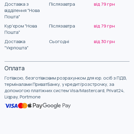
Доставка з
Післязавтра
від 79 грн
відділення "Нова
Пошта"
Кур'єром "Нова
Післязавтра
від 79 грн
Пошта"
Доставка
Сьогодні
від 30 грн
"Укрпошта"
Оплата
Готівкою, безготівковим розрахунком для юр. осіб з ПДВ,
терміналами ПриватБанку, у кредит/розстрочку, за
допомогою платіжних систем Visa/Mastercard, Privat24,
Liqpay, Portmone