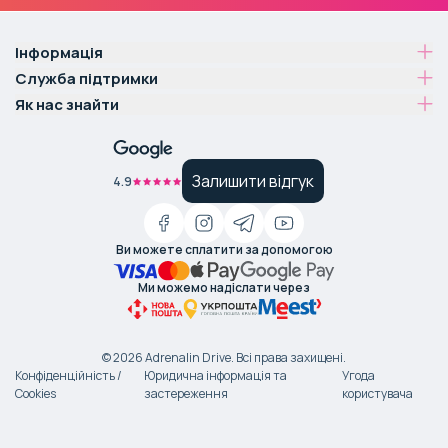
Інформація
Служба підтримки
Як нас знайти
Залишити відгук
4.9
Ви можете сплатити за допомогою
Ми можемо надіслати через
©
2026
Adrenalin Drive.
Всі права захищені
.
Конфіденційність /
Юридична інформація та
Угода
Cookies
застереження
користувача