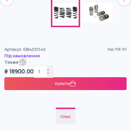
Артикул
:
EIB4031.140
Код
:
1118-151
Під замовлення
Тюнінг
₴
18900.00
Купити
Опис