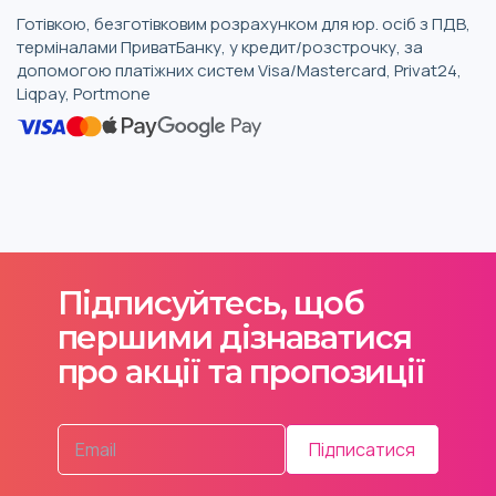
Готівкою, безготівковим розрахунком для юр. осіб з ПДВ,
терміналами ПриватБанку, у кредит/розстрочку, за
допомогою платіжних систем Visa/Mastercard, Privat24,
Liqpay, Portmone
Підписуйтесь, щоб
першими дізнаватися
про акції та пропозиції
Підписатися