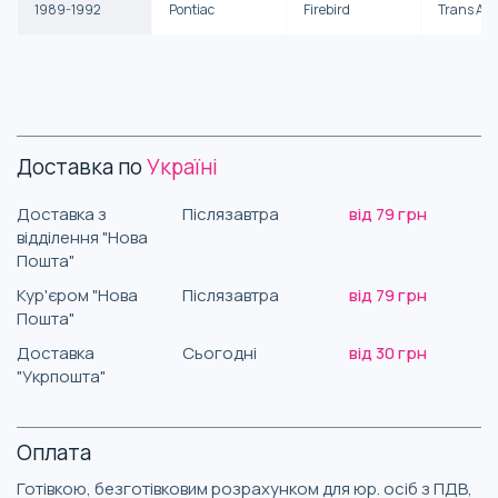
1989-1992
Pontiac
Firebird
Trans Am
Доставка по
Україні
Доставка з
Післязавтра
від 79 грн
відділення "Нова
Пошта"
Кур'єром "Нова
Післязавтра
від 79 грн
Пошта"
Доставка
Сьогодні
від 30 грн
"Укрпошта"
Оплата
Готівкою, безготівковим розрахунком для юр. осіб з ПДВ,