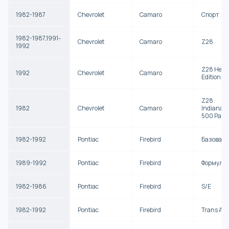
1982-1987
Chevrolet
Camaro
Спорт
1982-1987,1991-
Chevrolet
Camaro
Z28
1992
Z28 Herit
1992
Chevrolet
Camaro
Edition
Z28
1982
Chevrolet
Camaro
Indianapo
500 Pace
1982-1992
Pontiac
Firebird
Базова
1989-1992
Pontiac
Firebird
Формула
1982-1986
Pontiac
Firebird
S/E
1982-1992
Pontiac
Firebird
Trans Am