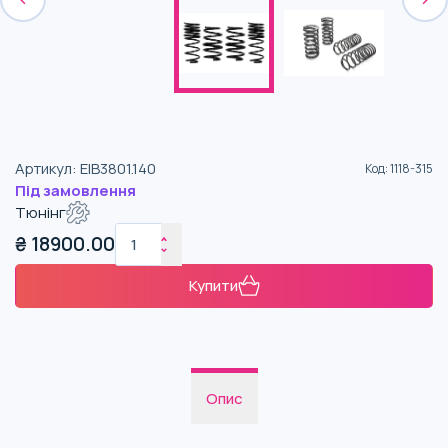
Артикул
:
EIB3801.140
Код
:
1118-315
Під замовлення
Тюнінг
₴
18900.00
Купити
Опис