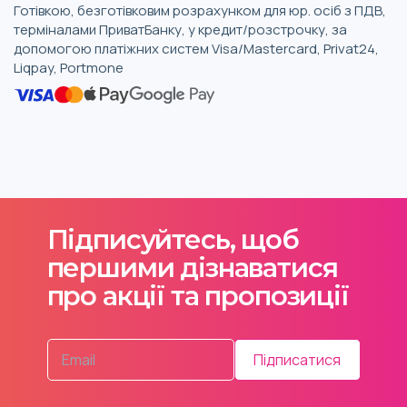
Готівкою, безготівковим розрахунком для юр. осіб з ПДВ,
терміналами ПриватБанку, у кредит/розстрочку, за
допомогою платіжних систем Visa/Mastercard, Privat24,
Liqpay, Portmone
Підписуйтесь, щоб
першими дізнаватися
про акції та пропозиції
Підписатися