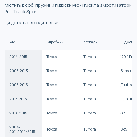
Містить в собі пружини підвіски Pro-Truck та амортизатори
Pro-Truck Sport.
Ця деталь підходить для:
Рік
Виробник
Модель
Підмоде
2014-2015
Toyota
Tundra
1794 Вид
2007-2013
Toyota
Tundra
Базова
2007-2015
Toyota
Tundra
Лімітова
2013-2015
Toyota
Tundra
Платино
2014-2015
Toyota
Tundra
SR
2007-
Toyota
Tundra
SR5
2011,2014-2015