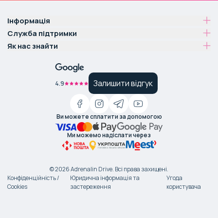
Інформація
Служба підтримки
Як нас знайти
Залишити відгук
4.9
Ви можете сплатити за допомогою
Ми можемо надіслати через
©
2026
Adrenalin Drive.
Всі права захищені
.
Конфіденційність /
Юридична інформація та
Угода
Cookies
застереження
користувача