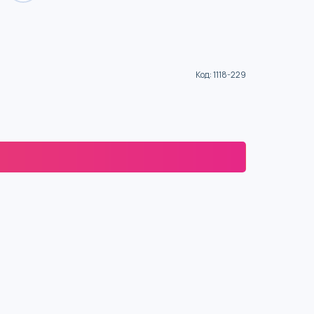
Код
:
1118-229