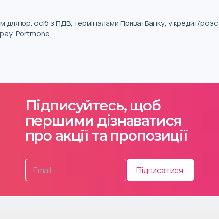
м для юр. осіб з ПДВ, терміналами ПриватБанку, у кредит/роз
iqpay, Portmone
Підписуйтесь, щоб
першими дізнаватися
про акції та пропозиції
Підписатися