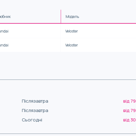
робник
Модель
undai
Veloster
undai
Veloster
Післязавтра
від 79
Післязавтра
від 79
Сьогодні
від 30