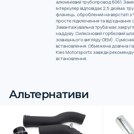
алюмінієвий трубопровод 6061. Замі
Інтеркулер відповідає 2,5 дюйма. т
фланець, оброблений на верстаті з 
просте підключення та від’єднання. 
Завантажувальна труба має закруглен
наддуву. Силіконовий горбковий шла
зовнішнього вигляду OEM) . Сумісн
встановлення. Обмежена довічна гара
Kies Motorsports завжди рекомендує
встановлення.
Альтернативи