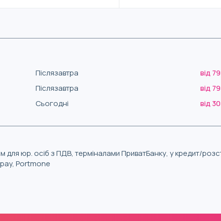
Післязавтра
від 79
Післязавтра
від 79
Сьогодні
від 30
м для юр. осіб з ПДВ, терміналами ПриватБанку, у кредит/роз
iqpay, Portmone