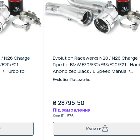
 / N26 Charge
Evolution Racewerks N20 / N26 Charge
/F20/F21 -
Pipe for BMW F30/F32/F33/F20/F21 - Har
 / Turbo to
Anondized Black / 6 Speed Manual /
Turbo to Intercoolers Pipe Kit
Evolution Racewerks
₴
28795.50
Під замовлення
Код
:
1111-576
Купити