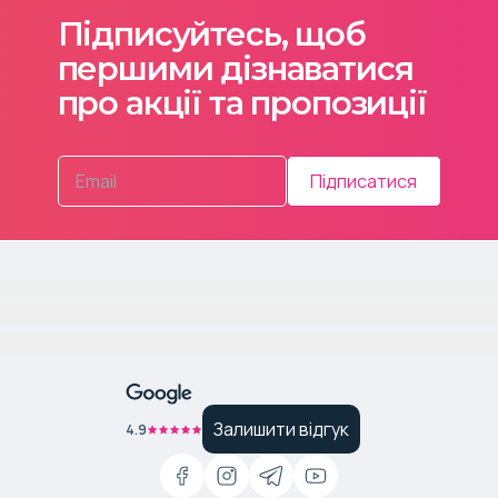
Підписуйтесь, щоб
першими дізнаватися
про акції та пропозиції
Підписатися
Залишити відгук
4.9