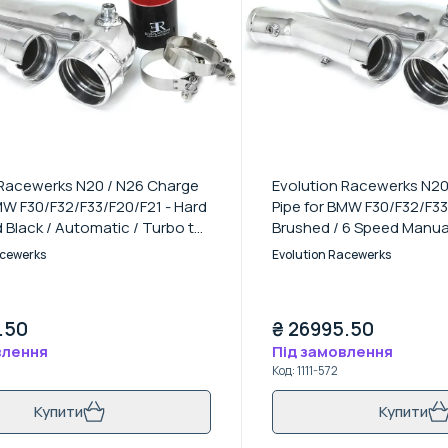
 Racewerks N20 / N26 Charge
Evolution Racewerks N20
MW F30/F32/F33/F20/F21 - Hard
Pipe for BMW F30/F32/F33
Black / Automatic / Turbo to
Brushed / 6 Speed Manual
s Pipe Kit
Intercoolers Pipe Kit
acewerks
Evolution Racewerks
.50
₴
26995.50
влення
Під замовлення
Код
:
1111-572
Купити
Купити