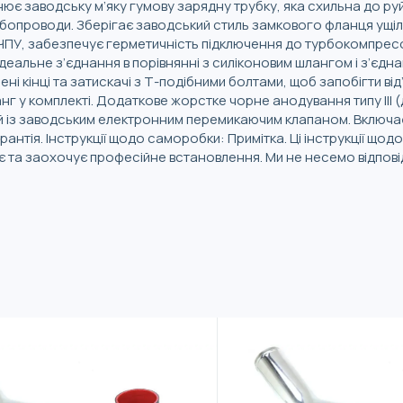
нює заводську м’яку гумову зарядну трубку, яка схильна до ру
рубопроводи. Зберігає заводський стиль замкового фланця ущі
ЧПУ, забезпечує герметичність підключення до турбокомпресо
Ідеальне з’єднання в порівнянні з силіконовим шлангом і з’єдн
і кінці та затискачі з Т-подібними болтами, щоб запобігти від
нг у комплекті. Додаткове жорстке чорне анодування типу III 
ий із заводським електронним перемикаючим клапаном. Включа
нтія. Інструкції щодо саморобки: Примітка. Ці інструкції щод
 та заохочує професійне встановлення. Ми не несемо відпові