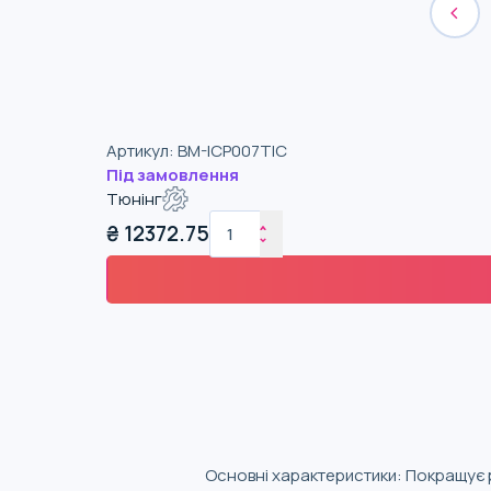
Артикул
:
BM-ICP007TIC
Під замовлення
Тюнінг
₴
12372.75
Основні характеристики: Покращує 