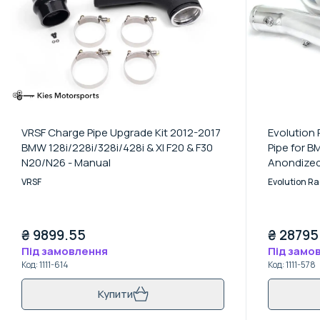
VRSF Charge Pipe Upgrade Kit 2012-2017
Evolution
BMW 128i/228i/328i/428i & XI F20 & F30
Pipe for B
N20/N26 - Manual
Anondized 
Intercooler
VRSF
Evolution R
₴
9899.55
₴
28795
Під замовлення
Під замо
Код
:
1111-614
Код
:
1111-578
Купити