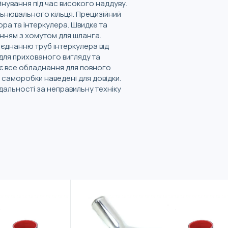
йнування під час високого наддуву.
льнювального кільця. Прецизійний
ра та інтеркулера. Швидке та
анням з хомутом для шланга.
’єднанню труб інтеркулера від
(для прихованого вигляду та
є все обладнання для повного
о саморобки наведені для довідки.
дальності за неправильну техніку