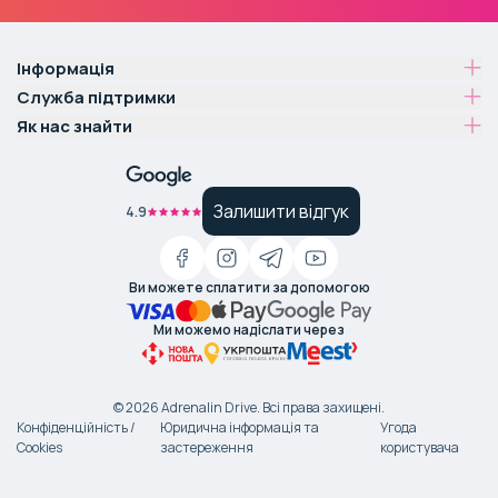
Інформація
Служба підтримки
Як нас знайти
Залишити відгук
4.9
Ви можете сплатити за допомогою
Ми можемо надіслати через
©
2026
Adrenalin Drive.
Всі права захищені
.
Конфіденційність /
Юридична інформація та
Угода
Cookies
застереження
користувача