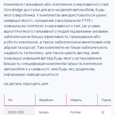
Комплекти гальмівних або зчеплення з нержавіючої сталі
Goodridge доступні для всіх моделей автомобілів, будь-
якого виробника. У комплектах використовується шланг
найвищої якості, складений з внутрішньою PTFE і
зовнішньою опліткою з нержавіючої сталі. Це усуває
відчуття м'якого гальмівного педалі під важкими умовами,
забезпечуючи більшу ефективність гальмування або
роботи зчеплення, а також забезпечуючи винятковий опір
абразії та корозії. Такі комплекти не тільки забезпечують
надійність та безпеку, але також мають вигляд, який
покращує зовнішній вигляд будь-якого встановлення.
Більшість специфікацій комплектів гальм та зчеплення
автомобіля є у наявності, але будь-яку додаткову
інформацію завжди цінується
Ця деталь підходить для:
Рік
Виробник
Модель
Підмоде
2005-2010
Nissan
Frontier
LE