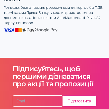
Готівкою, безготівковим розрахунком для юр. осіб з ПДВ,
терміналами ПриватБанку, у кредит/розстрочку, за
допомогою платіжних систем Visa/Mastercard, Privat24,
Liqpay, Portmone
Підписуйтесь, щоб
першими дізнаватися
про акції та пропозиції
Підписатися